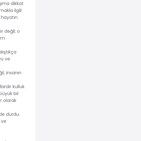
ışıma dikkat
akla ilgili
, hayatın
r değil; o
lim
lıştıkça
yü ve
il, insanın
ardır kulluk
büyük bir
ar olarak
rde durdu.
e ve