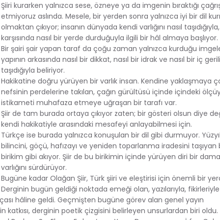
Şiiri kurarken yalnızca sese, özneye ya da imgenin bıraktığı çağr
etmiyoruz aslında. Mesele, bir yerden sonra yalnızca iyi bir dil kurm
olmaktan çıkıyor; insanın dünyada kendi varlığını nasıl taşıdığıyla
karşısında nasıl bir yerde durduğuyla ilgili bir hâl almaya başlıyor.
Bir şairi şair yapan taraf da çoğu zaman yalnızca kurduğu imgele
yapının arkasında nasıl bir dikkat, nasıl bir idrak ve nasıl bir iç geri
taşıdığıyla beliriyor.
Hakikatine doğru yürüyen bir varlık insan. Kendine yaklaşmaya ça
nefsinin perdelerine takılan, çağın gürültüsü içinde içindeki ölçü
istikameti muhafaza etmeye uğraşan bir tarafı var.
Şiir de tam burada ortaya çıkıyor zaten; bir gösteri olsun diye değ
kendi hakikatiyle arasındaki mesafeyi anlayabilmesi için.
Türkçe ise burada yalnızca konuşulan bir dil gibi durmuyor. Yüzyıll
bilincini, göçü, hafızayı ve yeniden toparlanma iradesini taşıyan 
birikim gibi akıyor. Şiir de bu birikimin içinde yürüyen diri bir dam
varlığını sürdürüyor.
Bugüne kadar Olağan Şiir, Türk şiiri ve eleştirisi için önemli bir ye
Derginin bugün geldiği noktada emeği olan, yazılarıyla, fikirleriyl
rçası hâline geldi. Geçmişten bugüne görev alan genel yayın
tkısı, derginin poetik çizgisini belirleyen unsurlardan biri oldu.