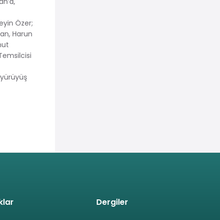
an’a,
eyin Özer;
gan, Harun
mut
emsilcisi
 yürüyüş
klar
Dergiler