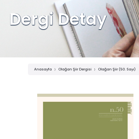
Dergi Detay
Anasayfa
Olağan Şiir Dergisi
Olağan Şiir (50. Sayı)