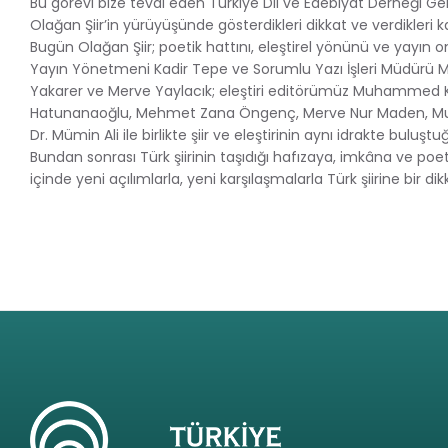
Bu görevi bize tevdi eden Türkiye Dil ve Edebiyat Derneği G
Olağan Şiir’in yürüyüşünde gösterdikleri dikkat ve verdikleri k
Bugün Olağan Şiir; poetik hattını, eleştirel yönünü ve yay
Yayın Yönetmeni Kadir Tepe ve Sorumlu Yazı İşleri Müdürü M. B
Yakarer ve Merve Yaylacık; eleştiri editörümüz Muhammed Koç;
Hatunanaoğlu, Mehmet Zana Öngenç, Merve Nur Maden, Muh
Dr. Mümin Ali ile birlikte şiir ve eleştirinin aynı idrakte buluşt
Bundan sonrası Türk şiirinin taşıdığı hafızaya, imkâna ve po
içinde yeni açılımlarla, yeni karşılaşmalarla Türk şiirine bir d