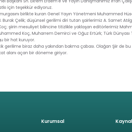
enel Başkanı Sn. Ekrem Erdem’e ve Yayın Danışmanımız İrfan Çalış
atkı için teşekkür ediyoruz.
ın omurgasını birlikte kuran Genel Yayın Yönetmeni Muhammed Hüs
urak Çelik; düşünsel gerilimi diri tutan şairlerimiz A. Samet Atıl
 şiirin mesuliyet bilincine titizlikle yaklaşan editörlerimiz Mah
ammed Koç, Muharrem Demirci ve Oğuz Ertürk; Türk Dünyası T
uğu bir hat kuruyor.
etik gerilime biraz daha yakından bakma çabası. Olağan Şiir de bu
ikkat alanı açan bir döneme giriyor.
Kurumsal
Kayna