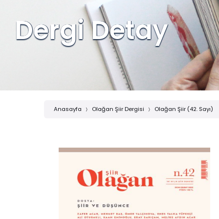
Dergi Detay
Anasayfa
Olağan Şiir Dergisi
Olağan Şiir (42. Sayı)