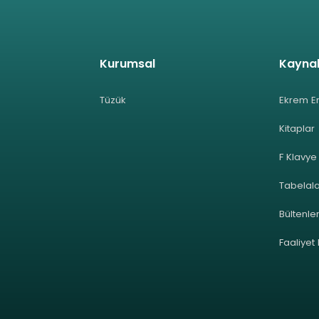
Kurumsal
Kayna
Tüzük
Ekrem E
Kitaplar
F Klavye
Tabelal
Bültenle
Faaliyet