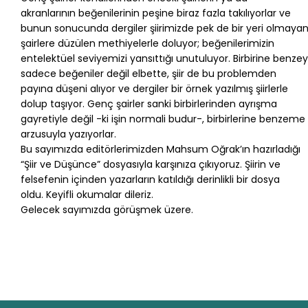
akranlarının beğenilerinin peşine biraz fazla takılıyorlar ve
bunun sonucunda dergiler şiirimizde pek de bir yeri olmaya
şairlere düzülen methiyelerle doluyor; beğenilerimizin
entelektüel seviyemizi yansıttığı unutuluyor. Birbirine benze
sadece beğeniler değil elbette, şiir de bu problemden
payına düşeni alıyor ve dergiler bir örnek yazılmış şiirlerle
dolup taşıyor. Genç şairler sanki birbirlerinden ayrışma
gayretiyle değil -ki işin normali budur-, birbirlerine benzeme
arzusuyla yazıyorlar.
Bu sayımızda editörlerimizden Mahsum Oğrak’ın hazırladığı
“Şiir ve Düşünce” dosyasıyla karşınıza çıkıyoruz. Şiirin ve
felsefenin içinden yazarların katıldığı derinlikli bir dosya
oldu. Keyifli okumalar dileriz.
Gelecek sayımızda görüşmek üzere.