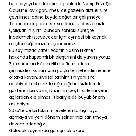
bu dosyayı hazırladığımız günlerde Necip Fazıl Şiir
Ödülüne layık görülmesi de gözlerin aktüel şiire
çevrilmesi adına kayda değer bir gelişmeydi.
Toparlamak gerekirse, söz konusu dosyamızla
Çalışkan’ın şiirini bundan sonraki süreçte
incelemek isteyecekler için kıymetli bir kaynak
oluşturduğumuzu düşünüyoruz.
Bu sayımızda Zafer Acar’ın Nâzım Hikmet
hakkında kapsamlı bir eleştirisini de yayımlıyoruz.
Zafer Acar’ın Nâzım Hikmet’in modern
şiirimizdeki konumunu güçlü temellendirmelerle
ortaya koyan, siyasal tarihimizin yanı sıra
edebiyat tarihimizde uğradığı haksızlıkları da
gösteren bu yazısı; Nâzım’ın çeşitli şiirlerini yeni
açılardan ele alması itibariyle de büyük önem
arz ediyor.
2025’te de birtakım meseleleri tartışmaya
açmaya ve yeni dönem şairlerimizi tanıtmaya
devam edeceğiz.
Gelecek sayımızda görüşmek üzere.