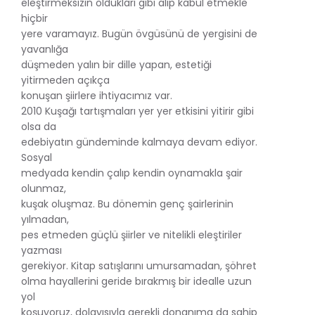
eleştirmeksizin oldukları gibi alıp kabul etmekle
hiçbir
yere varamayız. Bugün övgüsünü de yergisini de
yavanlığa
düşmeden yalın bir dille yapan, estetiği
yitirmeden açıkça
konuşan şiirlere ihtiyacımız var.
2010 Kuşağı tartışmaları yer yer etkisini yitirir gibi
olsa da
edebiyatın gündeminde kalmaya devam ediyor.
Sosyal
medyada kendin çalıp kendin oynamakla şair
olunmaz,
kuşak oluşmaz. Bu dönemin genç şairlerinin
yılmadan,
pes etmeden güçlü şiirler ve nitelikli eleştiriler
yazması
gerekiyor. Kitap satışlarını umursamadan, şöhret
olma hayallerini geride bırakmış bir idealle uzun
yol
koşuyoruz, dolayısıyla gerekli donanıma da sahip