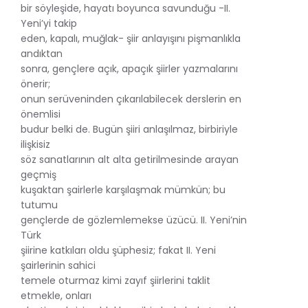
bir söyleşide, hayatı boyunca savunduğu -II.
Yeni’yi takip
eden, kapalı, muğlak- şiir anlayışını pişmanlıkla
andıktan
sonra, gençlere açık, apaçık şiirler yazmalarını
önerir;
onun serüveninden çıkarılabilecek derslerin en
önemlisi
budur belki de. Bugün şiiri anlaşılmaz, birbiriyle
ilişkisiz
söz sanatlarının alt alta getirilmesinde arayan
geçmiş
kuşaktan şairlerle karşılaşmak mümkün; bu
tutumu
gençlerde de gözlemlemekse üzücü. II. Yeni’nin
Türk
şiirine katkıları oldu şüphesiz; fakat II. Yeni
şairlerinin sahici
temele oturmaz kimi zayıf şiirlerini taklit
etmekle, onları