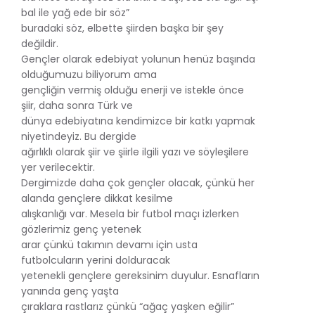
bal ile yağ ede bir söz”
buradaki söz, elbette şiirden başka bir şey
değildir.
Gençler olarak edebiyat yolunun henüz başında
olduğumuzu biliyorum ama
gençliğin vermiş olduğu enerji ve istekle önce
şiir, daha sonra Türk ve
dünya edebiyatına kendimizce bir katkı yapmak
niyetindeyiz. Bu dergide
ağırlıklı olarak şiir ve şiirle ilgili yazı ve söyleşilere
yer verilecektir.
Dergimizde daha çok gençler olacak, çünkü her
alanda gençlere dikkat kesilme
alışkanlığı var. Mesela bir futbol maçı izlerken
gözlerimiz genç yetenek
arar çünkü takımın devamı için usta
futbolcuların yerini dolduracak
yetenekli gençlere gereksinim duyulur. Esnafların
yanında genç yaşta
çıraklara rastlarız çünkü “ağaç yaşken eğilir”