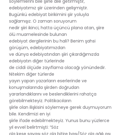
söylemlerini bile şiirle dile getirmiştir,
edebiyatımız şiir üzerinden gelişmiştir.
Bugünkü edebiyat birikimini şiir yoluyla
sağlamışız. O zaman soruyorum
nedir şiiri ikinci, hatta üçüncü plana atan, şiire
ölü muamelesinde bulunan
edebiyat dergilerinin bu hali? Benim şahsi
görüşüm, edebiyatımızdan
ve dünya edebiyatından şiiri çıkardığımızda
edebiyatın diğer türlerinde
de ciddi ölçüde zayıflama olacağı yönündedir.
Nitekim diğer türlerde
yayın yapan yazarların eserlerinde ve
konuşmalarında şiirden doğrudan
yararlandıklarını ve beslendiklerini rahatça
görebilmekteyiz. Politikacıların
şiirle olan ilişkisini söylemeye gerek duymuyorum
bile. Kendimizi en iyi
şiirle ifade edebilmekteyiz. Yunus bunu yüzlerce
yıl evvel belirtmişti: “Söz
ola kese savaşı söz ola bitire başı/Söz ola ağılı aşı