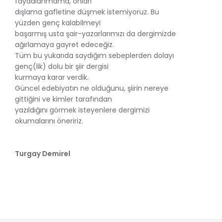
faydalanmama, onları
dışlama gafletine düşmek istemiyoruz. Bu
yüzden genç kalabilmeyi
başarmış usta şair-yazarlarımızı da dergimizde
ağırlamaya gayret edeceğiz.
Tüm bu yukarıda saydığım sebeplerden dolayı
genç(lik) dolu bir şiir dergisi
kurmaya karar verdik.
Güncel edebiyatın ne olduğunu, şiirin nereye
gittiğini ve kimler tarafından
yazıldığını görmek isteyenlere dergimizi
okumalarını öneririz.
Turgay Demirel