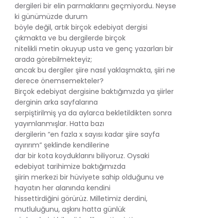
dergileri bir elin parmaklarını geçmiyordu. Neyse
ki günümüzde durum
böyle değil, artık birçok edebiyat dergisi
çıkmakta ve bu dergilerde birçok
nitelikli metin okuyup usta ve genç yazarları bir
arada görebilmekteyiz;
ancak bu dergiler şiire nasıl yaklaşmakta, şiiri ne
derece önemsemekteler?
Birçok edebiyat dergisine baktığımızda ya şiirler
derginin arka sayfalarına
serpiştirilmiş ya da aylarca bekletildikten sonra
yayımlanmışlar. Hatta bazı
dergilerin “en fazla x sayısı kadar şiire sayfa
ayırırım” şeklinde kendilerine
dar bir kota koyduklarını biliyoruz. Oysaki
edebiyat tarihimize baktığımızda
şiirin merkezi bir hüviyete sahip olduğunu ve
hayatın her alanında kendini
hissettirdiğini görürüz. Milletimiz derdini,
mutluluğunu, aşkını hatta günlük