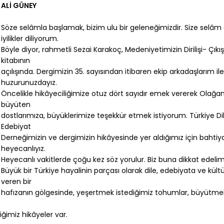
ALİ GÜNEY
Söze selâmla başlamak, bizim ulu bir geleneğimizdir. Size selâm 
iyilikler diliyorum.
Böyle diyor, rahmetli Sezai Karakoç, Medeniyetimizin Dirilişi- Çıkış 
kitabının
açılışında. Dergimizin 35. sayısından itibaren ekip arkadaşlarım ile
huzurunuzdayız.
Öncelikle hikâyeciliğimize otuz dört sayıdır emek vererek Olağan
büyüten
dostlarımıza, büyüklerimize teşekkür etmek istiyorum. Türkiye Di
Edebiyat
Derneğimizin ve dergimizin hikâyesinde yer aldığımız için bahtiy
heyecanlıyız.
Heyecanlı vakitlerde çoğu kez söz yorulur. Biz buna dikkat edelim
Büyük bir Türkiye hayalinin parçası olarak dile, edebiyata ve kül
veren bir
hafızanın gölgesinde, yeşertmek istediğimiz tohumlar, büyütme
ğimiz hikâyeler var.