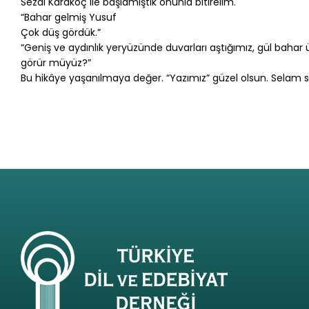
Sezai Karakoç ile başlamıştık onunla bitirelim.
“Bahar gelmiş Yusuf
Çok düş gördük.”
“Geniş ve aydınlık yeryüzünde duvarları aştığımız, gül bahar ü
görür müyüz?”
Bu hikâye yaşanılmaya değer. “Yazımız” güzel olsun. Selam s