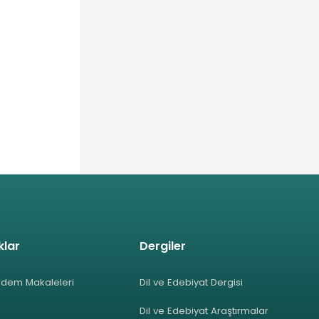
klar
Dergiler
rdem Makaleleri
Dil ve Edebiyat Dergisi
Dil ve Edebiyat Araştırmalar