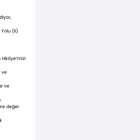
diyor,
Yolu (II)
 Hikâye’mizi
l ve
ar ve
.
türe değer
k