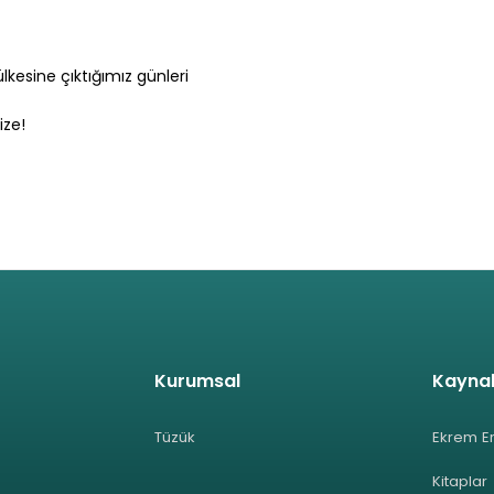
lkesine çıktığımız günleri
ize!
Kurumsal
Kayna
Tüzük
Ekrem E
Kitaplar