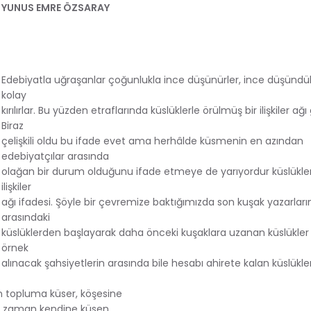
YUNUS EMRE ÖZSARAY
Edebiyatla uğraşanlar çoğunlukla ince düşünürler, ince düşündükl
kolay
kırılırlar. Bu yüzden etraflarında küslüklerle örülmüş bir ilişkiler ağı
Biraz
çelişkili oldu bu ifade evet ama herhâlde küsmenin en azından
edebiyatçılar arasında
olağan bir durum olduğunu ifade etmeye de yarıyordur küslükle
ilişkiler
ağı ifadesi. Şöyle bir çevremize baktığımızda son kuşak yazarların 
arasındaki
küslüklerden başlayarak daha önceki kuşaklara uzanan küslükler 
örnek
alınacak şahsiyetlerin arasında bile hesabı ahirete kalan küslükle
 topluma küser, köşesine
imi zaman kendine küsen