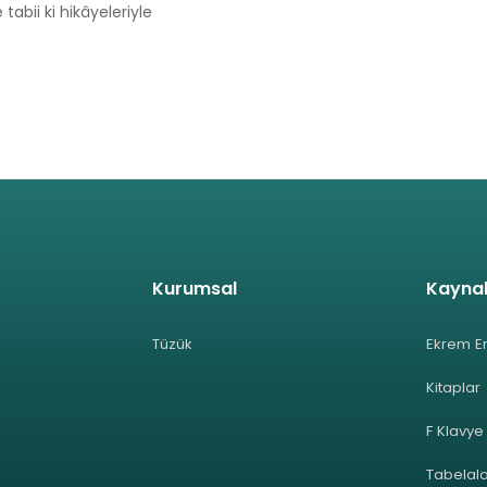
tabii ki hikâyeleriyle
Kurumsal
Kayna
Tüzük
Ekrem E
Kitaplar
F Klavye
Tabelal