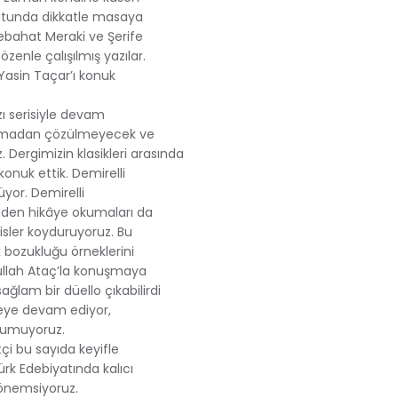
oyutunda dikkatle masaya
Sebahat Meraki ve Şerife
özenle çalışılmış yazılar.
Yasin Taçar’ı konuk
ı serisiyle devam
vuşmadan çözülmeyecek ve
Dergimizin klasikleri arasında
onuk ettik. Demirelli
üyor. Demirelli
nden hikâye okumaları da
isler koyduruyoruz. Bu
k bozukluğu örneklerini
urullah Ataç’la konuşmaya
lam bir düello çıkabilirdi
emeye devam ediyor,
e umuyoruz.
i bu sayıda keyifle
ürk Edebiyatında kalıcı
 önemsiyoruz.