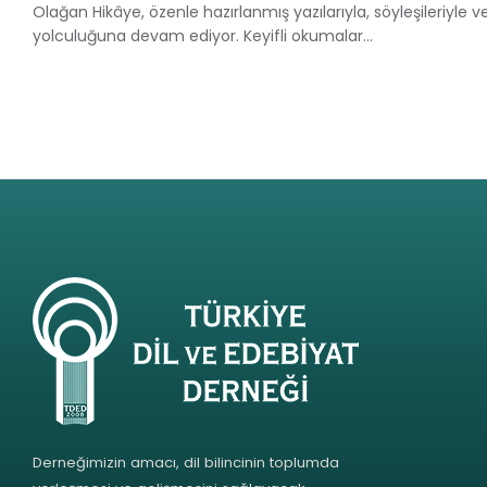
Olağan Hikâye, özenle hazırlanmış yazılarıyla, söyleşileriyle ve 
yolculuğuna devam ediyor. Keyifli okumalar…
Derneğimizin amacı, dil bilincinin toplumda