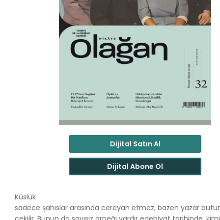
Dijital Satın Al
Dijital Abone Ol
Küslük
sadece şahıslar arasında cereyan etmez, bazen yazar bütün
çekilir. Bunun da sayısız örneği vardır edebiyat tarihinde, k