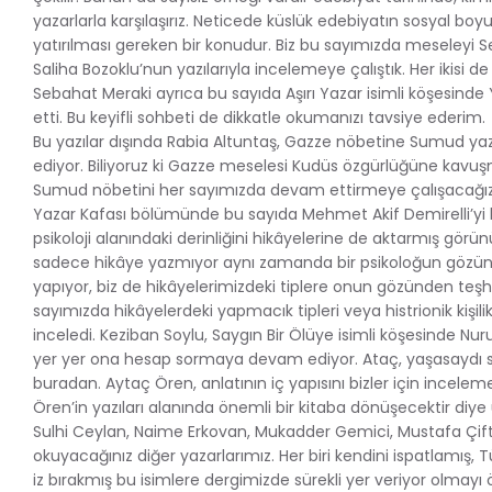
yazarlarla karşılaşırız. Neticede küslük edebiyatın sosyal b
yatırılması gereken bir konudur. Biz bu sayımızda meseleyi 
Saliha Bozoklu’nun yazılarıyla incelemeye çalıştık. Her ikisi de 
Sebahat Meraki ayrıca bu sayıda Aşırı Yazar isimli köşesinde 
etti. Bu keyifli sohbeti de dikkatle okumanızı tavsiye ederim.
Bu yazılar dışında Rabia Altuntaş, Gazze nöbetine Sumud yaz
ediyor. Biliyoruz ki Gazze meselesi Kudüs özgürlüğüne ka
Sumud nöbetini her sayımızda devam ettirmeye çalışacağız. 
Yazar Kafası bölümünde bu sayıda Mehmet Akif Demirelli’yi k
psikoloji alanındaki derinliğini hikâyelerine de aktarmış görün
sadece hikâye yazmıyor aynı zamanda bir psikoloğun gözü
yapıyor, biz de hikâyelerimizdeki tiplere onun gözünden teşh
sayımızda hikâyelerdeki yapmacık tipleri veya histrionik kişili
inceledi. Keziban Soylu, Saygın Bir Ölüye isimli köşesinde N
yer yer ona hesap sormaya devam ediyor. Ataç, yaşasaydı sağ
buradan. Aytaç Ören, anlatının iç yapısını bizler için incel
Ören’in yazıları alanında önemli bir kitaba dönüşecektir diy
Sulhi Ceylan, Naime Erkovan, Mukadder Gemici, Mustafa Çiftç
okuyacağınız diğer yazarlarımız. Her biri kendini ispatlamış, T
iz bırakmış bu isimlere dergimizde sürekli yer veriyor olmayı