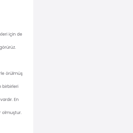
eri için de
 görürüz.
rle örülmüş
birbirleri
vardır. En
r olmuştur.