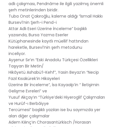
adlı çalışması, Pendnâme ile ilgili yazılmış önemli
şerh metinlerinden biridir.
Tuba Onat Çakıroğlu, kaleme aldığı “İsmail Hakkı
Bursevî’nin Şerh-i Pend-i
Attar Adlı Eseri Üzerine İnceleme” başlıklı
yazısında, Bursa Yazma Eserler
Kütüphanesinde kayıtlı müellif hattından
hareketle, Bursevî’nin şerh metodunu
inceliyor.
Ayşenur Sır’ın “Eski Anadolu Türkçesi Özellikleri
Taşıyan Bir Metin/
Hikâyetü Ashabü’l-Kehf”, Yasin Beyaz’ın “Necip
Fazıl Kısakürek’in Hikayeleri
Üzerine Bir İnceleme”, İsa Kayaalp’in “ İletişimin
Gelişme Evreleri” ve
Yusuf Akçay’ın “Türkiye’deki Hiyeroglif Çalışmaları
ve Hurûf-ı Berbâiyye
Tercümesi” başlıklı yazıları ise bu sayımızda yer
alan diğer çalışmalar
Adem Kılınç’ın Chorasantürkisch /Horasan