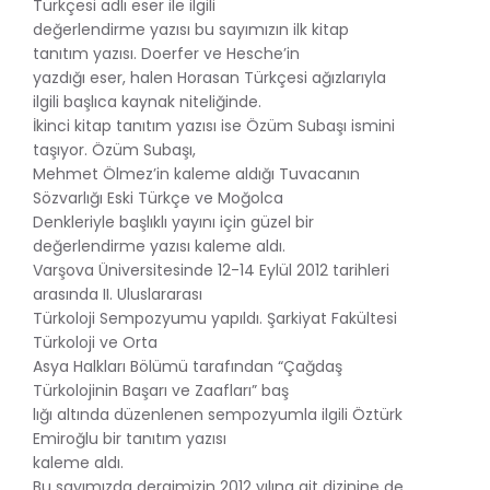
Türkçesi adlı eser ile ilgili
değerlendirme yazısı bu sayımızın ilk kitap
tanıtım yazısı. Doerfer ve Hesche’in
yazdığı eser, halen Horasan Türkçesi ağızlarıyla
ilgili başlıca kaynak niteliğinde.
İkinci kitap tanıtım yazısı ise Özüm Subaşı ismini
taşıyor. Özüm Subaşı,
Mehmet Ölmez’in kaleme aldığı Tuvacanın
Sözvarlığı Eski Türkçe ve Moğolca
Denkleriyle başlıklı yayını için güzel bir
değerlendirme yazısı kaleme aldı.
Varşova Üniversitesinde 12-14 Eylül 2012 tarihleri
arasında II. Uluslararası
Türkoloji Sempozyumu yapıldı. Şarkiyat Fakültesi
Türkoloji ve Orta
Asya Halkları Bölümü tarafından “Çağdaş
Türkolojinin Başarı ve Zaafları” baş
lığı altında düzenlenen sempozyumla ilgili Öztürk
Emiroğlu bir tanıtım yazısı
kaleme aldı.
Bu sayımızda dergimizin 2012 yılına ait dizinine de