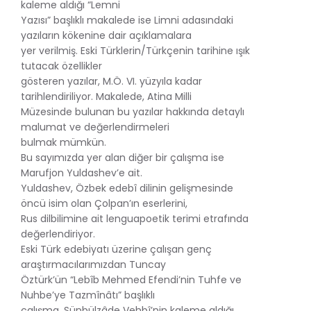
kaleme aldığı “Lemni
Yazısı” başlıklı makalede ise Limni adasındaki
yazıların kökenine dair açıklamalara
yer verilmiş. Eski Türklerin/Türkçenin tarihine ışık
tutacak özellikler
gösteren yazılar, M.Ö. VI. yüzyıla kadar
tarihlendiriliyor. Makalede, Atina Milli
Müzesinde bulunan bu yazılar hakkında detaylı
malumat ve değerlendirmeleri
bulmak mümkün.
Bu sayımızda yer alan diğer bir çalışma ise
Marufjon Yuldashev’e ait.
Yuldashev, Özbek edebî dilinin gelişmesinde
öncü isim olan Çolpan’ın eserlerini,
Rus dilbilimine ait lenguapoetik terimi etrafında
değerlendiriyor.
Eski Türk edebiyatı üzerine çalışan genç
araştırmacılarımızdan Tuncay
Öztürk’ün “Lebîb Mehmed Efendi’nin Tuhfe ve
Nuhbe’ye Tazmînâtı” başlıklı
çalışma, Sünbülzâde Vehbî’nin kaleme aldığı