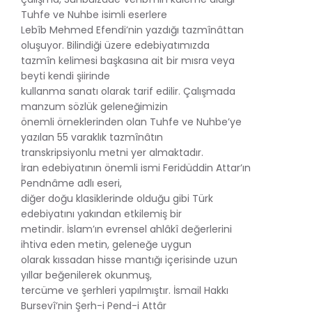
Tuhfe ve Nuhbe isimli eserlere
Lebîb Mehmed Efendi’nin yazdığı tazmînâttan
oluşuyor. Bilindiği üzere edebiyatımızda
tazmîn kelimesi başkasına ait bir mısra veya
beyti kendi şiirinde
kullanma sanatı olarak tarif edilir. Çalışmada
manzum sözlük geleneğimizin
önemli örneklerinden olan Tuhfe ve Nuhbe’ye
yazılan 55 varaklık tazmînâtın
transkripsiyonlu metni yer almaktadır.
İran edebiyatının önemli ismi Feridüddin Attar’ın
Pendnâme adlı eseri,
diğer doğu klasiklerinde olduğu gibi Türk
edebiyatını yakından etkilemiş bir
metindir. İslam’ın evrensel ahlâkî değerlerini
ihtiva eden metin, geleneğe uygun
olarak kıssadan hisse mantığı içerisinde uzun
yıllar beğenilerek okunmuş,
tercüme ve şerhleri yapılmıştır. İsmail Hakkı
Bursevî’nin Şerh-i Pend-i Attâr