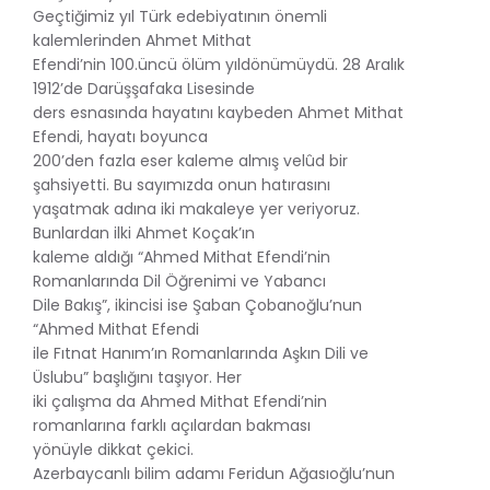
Geçtiğimiz yıl Türk edebiyatının önemli
kalemlerinden Ahmet Mithat
Efendi’nin 100.üncü ölüm yıldönümüydü. 28 Aralık
1912’de Darüşşafaka Lisesinde
ders esnasında hayatını kaybeden Ahmet Mithat
Efendi, hayatı boyunca
200’den fazla eser kaleme almış velûd bir
şahsiyetti. Bu sayımızda onun hatırasını
yaşatmak adına iki makaleye yer veriyoruz.
Bunlardan ilki Ahmet Koçak’ın
kaleme aldığı “Ahmed Mithat Efendi’nin
Romanlarında Dil Öğrenimi ve Yabancı
Dile Bakış”, ikincisi ise Şaban Çobanoğlu’nun
“Ahmed Mithat Efendi
ile Fıtnat Hanım’ın Romanlarında Aşkın Dili ve
Üslubu” başlığını taşıyor. Her
iki çalışma da Ahmed Mithat Efendi’nin
romanlarına farklı açılardan bakması
yönüyle dikkat çekici.
Azerbaycanlı bilim adamı Feridun Ağasıoğlu’nun