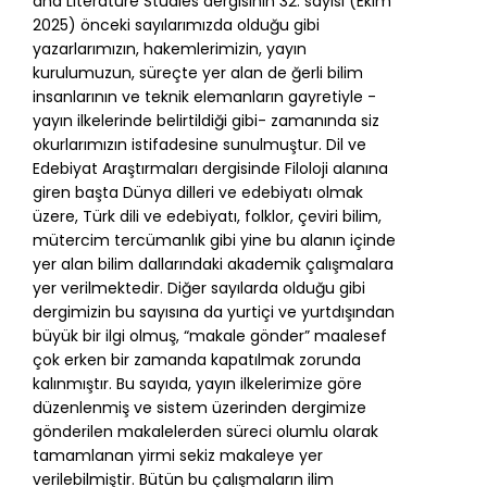
and Literature Studies dergisinin 32. sayısı (Ekim
2025) önceki sayılarımızda olduğu gibi
yazarlarımızın, hakemlerimizin, yayın
kurulumuzun, süreçte yer alan de ğerli bilim
insanlarının ve teknik elemanların gayretiyle -
yayın ilkelerinde belirtildiği gibi- zamanında siz
okurlarımızın istifadesine sunulmuştur. Dil ve
Edebiyat Araştırmaları dergisinde Filoloji alanına
giren başta Dünya dilleri ve edebiyatı olmak
üzere, Türk dili ve edebiyatı, folklor, çeviri bilim,
mütercim tercümanlık gibi yine bu alanın içinde
yer alan bilim dallarındaki akademik çalışmalara
yer verilmektedir. Diğer sayılarda olduğu gibi
dergimizin bu sayısına da yurtiçi ve yurtdışından
büyük bir ilgi olmuş, “makale gönder” maalesef
çok erken bir zamanda kapatılmak zorunda
kalınmıştır. Bu sayıda, yayın ilkelerimize göre
düzenlenmiş ve sistem üzerinden dergimize
gönderilen makalelerden süreci olumlu olarak
tamamlanan yirmi sekiz makaleye yer
verilebilmiştir. Bütün bu çalışmaların ilim