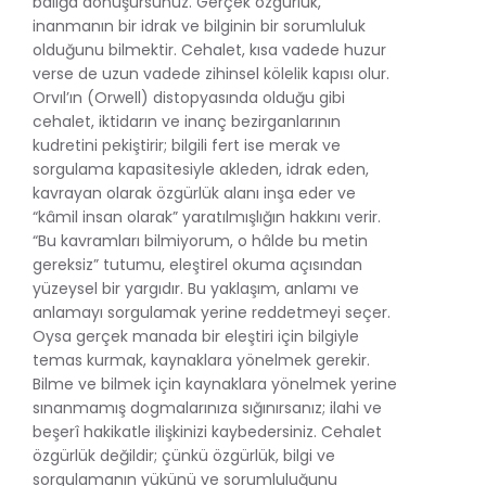
balığa dönüşürsünüz. Gerçek özgürlük,
inanmanın bir idrak ve bilginin bir sorumluluk
olduğunu bilmektir. Cehalet, kısa vadede huzur
verse de uzun vadede zihinsel kölelik kapısı olur.
Orvıl’ın (Orwell) distopyasında olduğu gibi
cehalet, iktidarın ve inanç bezirganlarının
kudretini pekiştirir; bilgili fert ise merak ve
sorgulama kapasitesiyle akleden, idrak eden,
kavrayan olarak özgürlük alanı inşa eder ve
“kâmil insan olarak” yaratılmışlığın hakkını verir.
“Bu kavramları bilmiyorum, o hâlde bu metin
gereksiz” tutumu, eleştirel okuma açısından
yüzeysel bir yargıdır. Bu yaklaşım, anlamı ve
anlamayı sorgulamak yerine reddetmeyi seçer.
Oysa gerçek manada bir eleştiri için bilgiyle
temas kurmak, kaynaklara yönelmek gerekir.
Bilme ve bilmek için kaynaklara yönelmek yerine
sınanmamış dogmalarınıza sığınırsanız; ilahi ve
beşerî hakikatle ilişkinizi kaybedersiniz. Cehalet
özgürlük değildir; çünkü özgürlük, bilgi ve
sorgulamanın yükünü ve sorumluluğunu