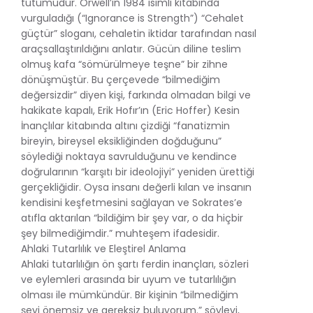
tutumudur. Orwell’in 1984 isimli kitabında
vurguladığı (“Ignorance is Strength”) “Cehalet
güçtür” sloganı, cehaletin iktidar tarafından nasıl
araçsallaştırıldığını anlatır. Gücün diline teslim
olmuş kafa “sömürülmeye teşne” bir zihne
dönüşmüştür. Bu çerçevede “bilmediğim
değersizdir” diyen kişi, farkında olmadan bilgi ve
hakikate kapalı, Erik Hofır’ın (Eric Hoffer) Kesin
İnançlılar kitabında altını çizdiği “fanatizmin
bireyin, bireysel eksikliğinden doğduğunu”
söylediği noktaya savrulduğunu ve kendince
doğrularının “karşıtı bir ideolojiyi” yeniden ürettiği
gerçekliğidir. Oysa insanı değerli kılan ve insanın
kendisini keşfetmesini sağlayan ve Sokrates’e
atıfla aktarılan “bildiğim bir şey var, o da hiçbir
şey bilmediğimdir.” muhteşem ifadesidir.
Ahlaki Tutarlılık ve Eleştirel Anlama
Ahlaki tutarlılığın ön şartı ferdin inançları, sözleri
ve eylemleri arasında bir uyum ve tutarlılığın
olması ile mümkündür. Bir kişinin “bilmediğim
şeyi önemsiz ve gereksiz buluyorum.” söylevi,