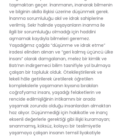
taşımaktan geçer. İnanmanın, inanarak bilmenin
ve bilginin akılla ilişkisi üzerine düşünmek gerek.
İnanma sorumluluğu akıl ve idrak sahiplerine
verilmiş. Sekr halinde yaşayanların inanma ile
ilgili bir sorumluluğu olmadığı için haddini
aşmamak kaydıyla bilmeleri geremez.
Yaşadığımız çağda “düşünme ve idrak etme”
iradesi elinden alınan ve “geri kalmış üçüncü ülke
insanı” olarak damgalanan, melez bir kimlik ve
Batı’nın indirgemeci bilim tasnifiyle yol bulmaya
çalışan bir topluluk olduk. Ötekileştirilerek ve
lekeli hâle getirilerek üretilerek öğretilen
komplekslerle yaşamanın kıyısına bırakılan
coğrafyamız insanı, yaşadığı felaketlerin ve
rencide edilmişliğinin intikamını bir arada
yaşamak zorunda olduğu insanlardan almaktan
haz alıyor. Düşünmediği için hakikatle ve inanç
eksenli değerlerle gerektiği gibi ilişki kuramayan;
sınanmamış, köksüz, kolaycı bir teslimiyetle
yaşamaya çalışan insanın temsil liyakatiyle