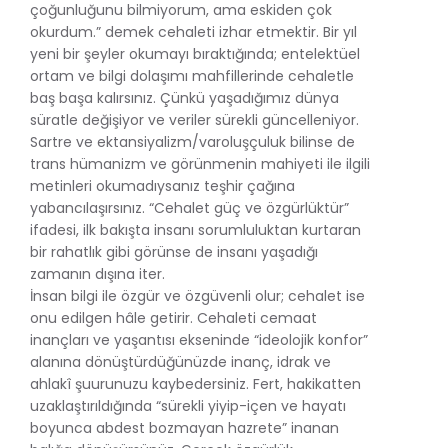
çoğunluğunu bilmiyorum, ama eskiden çok
okurdum.” demek cehaleti izhar etmektir. Bir yıl
yeni bir şeyler okumayı bıraktığında; entelektüel
ortam ve bilgi dolaşımı mahfillerinde cehaletle
baş başa kalırsınız. Çünkü yaşadığımız dünya
süratle değişiyor ve veriler sürekli güncelleniyor.
Sartre ve ektansiyalizm/varoluşçuluk bilinse de
trans hümanizm ve görünmenin mahiyeti ile ilgili
metinleri okumadıysanız teşhir çağına
yabancılaşırsınız. “Cehalet güç ve özgürlüktür”
ifadesi, ilk bakışta insanı sorumluluktan kurtaran
bir rahatlık gibi görünse de insanı yaşadığı
zamanın dışına iter.
İnsan bilgi ile özgür ve özgüvenli olur; cehalet ise
onu edilgen hâle getirir. Cehaleti cemaat
inançları ve yaşantısı ekseninde “ideolojik konfor”
alanına dönüştürdüğünüzde inanç, idrak ve
ahlakî şuurunuzu kaybedersiniz. Fert, hakikatten
uzaklaştırıldığında “sürekli yiyip-içen ve hayatı
boyunca abdest bozmayan hazrete” inanan