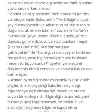
okuma sürecini devre dışı bırakır ve farklı alanlara
yaslanarak öfkesini kusar.
Cehalet ve bilgi arasında tarih boyunca gerilim
var olagelmiştir. Sokrates’ın “Tek bildiğim, hiçbir
şey bilmediğimdir” ve Aristo’nun “Bütün insanlar
doğal olarak bilmek isterler.” sözleri ile Kur’an’ın
“Bilmediğin şeyin ardına düşme; çünkü, işitme
duyusu, görme duyusu ve kalp, bunların hepsi
(Hesap Günü’nde) bundan sorguya
çekilecektir!”1 ile “Siz, bilginiz olan şeyler hakkında
tartışırdınız, ama hiç bilmediğiniz şey hakkında
neden tartışıyorsunuz?” ayetleriyle eleştirel
düşüncenin ahlaki zeminini ve sorumluluk sınırları
belirleniyor.
Yukarıda aktardığım kadim insanlık bilgisi ile ilahi
bilgilendirme, bilgisizliği kabullenmeyi değil;
öğrenmeye açık olmayı öğütleyen ve erdem
sayan bir yaklaşımdır. Bilgisizliği savunmak, yani
bilmediği şeyi küçümsemek, entelektüel ve
insanlığın müşterek bilgisine kapalı olma