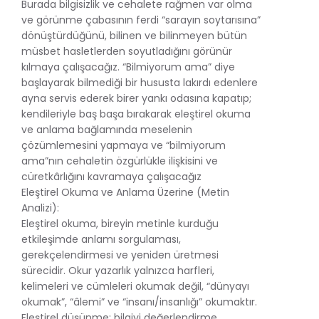
Burada bilgisizlik ve cehalete rağmen var olma
ve görünme çabasının ferdi “sarayın soytarısına”
dönüştürdüğünü, bilinen ve bilinmeyen bütün
müsbet hasletlerden soyutladığını görünür
kılmaya çalışacağız. “Bilmiyorum ama” diye
başlayarak bilmediği bir hususta lakırdı edenlere
ayna servis ederek birer yankı odasına kapatıp;
kendileriyle baş başa bırakarak eleştirel okuma
ve anlama bağlamında meselenin
çözümlemesini yapmaya ve “bilmiyorum
ama”nın cehaletin özgürlükle ilişkisini ve
cüretkârlığını kavramaya çalışacağız
Eleştirel Okuma ve Anlama Üzerine (Metin
Analizi):
Eleştirel okuma, bireyin metinle kurduğu
etkileşimde anlamı sorgulaması,
gerekçelendirmesi ve yeniden üretmesi
sürecidir. Okur yazarlık yalnızca harfleri,
kelimeleri ve cümleleri okumak değil, “dünyayı
okumak”, “âlemi” ve “insanı/insanlığı” okumaktır.
Eleştirel düşünme; bilgiyi değerlendirme,