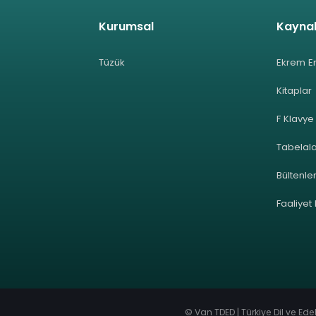
Kurumsal
Kayna
Tüzük
Ekrem E
Kitaplar
F Klavye
Tabelal
Bültenle
Faaliyet
© Van TDED | Türkiye Dil ve Ed