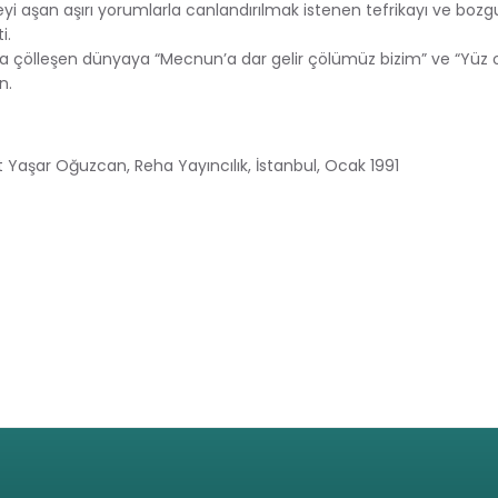
veyi aşan aşırı yorumlarla canlandırılmak istenen tefrikayı ve bo
i.
amda çölleşen dünyaya “Mecnun’a dar gelir çölümüz bizim” ve “Yüz
n.
Ümit Yaşar Oğuzcan, Reha Yayıncılık, İstanbul, Ocak 1991