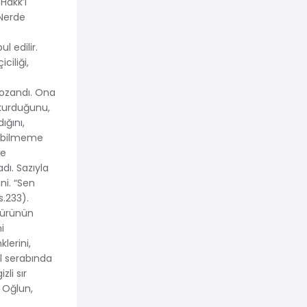
Hakk’ı
 Nerde
l edilir.
ciliği,
 ozandı. Ona
ğ kurduğunu,
ığını,
e bilmeme
me
dı. Sazıyla
ni. “Sen
s.233).
kkürünün
i
lerini,
öl serabında
zli sır
/ Oğlun,