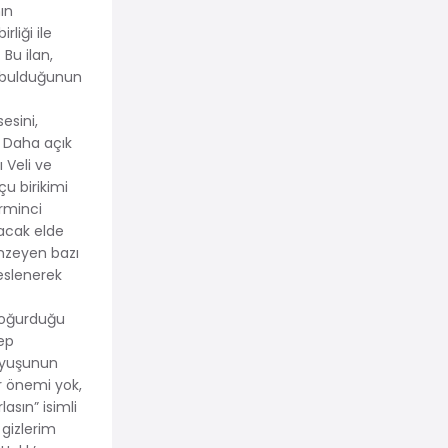
ın
rliği ile
Bu ilan,
k bulduğunun
sesini,
. Daha açık
 Veli ve
u birikimi
irminci
lacak elde
nzeyen bazı
eslenerek
yoğurduğu
ep
duyuşunun
ir önemi yok,
lasın” isimli
 gizlerim