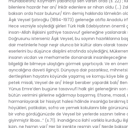
muhabbetini/ Koymam yabancıyı sen varsın orda (s. 22) ; Kır
bilenlere hazırdır her an/ İnkâr edenlere sır nihan oldu (…)
baksan orda hazır bulunur/ Kim demiş hakkında lâmekân oldu
Âşık Veysel Şatıroğlu (1894-1973) geleneğe atıfla Anadolu irfa
Hece vezniyle söylediği şiirleri Türk Halk Edebiyatının önemli
insan-Allah ilişkisini şathiye tasavvuf geleneğine yaslanarak 
Doğrusunu isterseniz Âşık Veysel, bu sayının hazırlıklarına b
dair metinlerle haşir neşir olunca bir kültür alanı olarak tasa
eserlerini bu düşünce disiplini etrafında söylediğini, Mükerre
insanın vicdan ve merhametle donanarak insanileşeceğine ol
bilgeliği ile bilmeye ulaştığını görmek şaşırtıcıydı. Ve en ön
ayrıcalığına daveti ilginçti. Dünyaya dair pazarlıksız, mihnet
dertleşirken hayatını köyünde yaşamış ve komşu köye bile gi
petek misali, Veysel de arı/ İnleşir beraber yapardık balı/ Be
Yûnus Emre’den bugüne tasavvufî halk şiiri geleneğinin son 
bütün verimini şiirlerine sığdırmayı başarmış. Efsane, masa
harmanlayarak bir hissiyat halesi hâlinde insanlığa bırakmış b
höyükleri, patikaları, sofra ve yemek kokularını bile görürsünü
bir vaha gördüğünüzde de Veysel bir yerlerde sazının teline doku
giyinmiştir libası...” (s.71). İnandığınca ilahî varlıkla kurduğu il
kızın, ne hısmın var/ Her bir irenkte resmin var/ Nerde baks