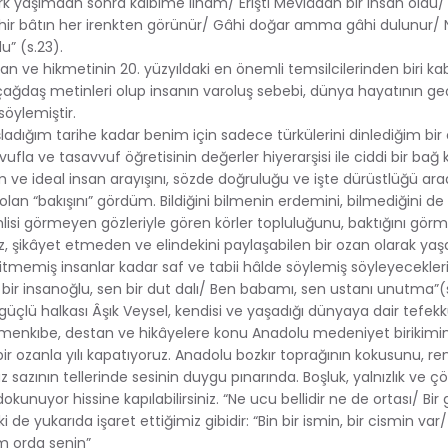
k yaşımdan sonra kalbime ilham/ Erişti Mevlâdan bir ihsan oldu/ 
 Zahir bâtın her irenkten görünür/ Gâhi doğar amma gâhi dulunur/
” (s.23).
n ve hikmetinin 20. yüzyıldaki en önemli temsilcilerinden biri kabu
 çağdaş metinleri olup insanın varoluş sebebi, dünya hayatının geçi
söylemiştir.
aşladığım tarihe kadar benim için sadece türkülerini dinlediğim bir
vvufla ve tasavvuf öğretisinin değerler hiyerarşisi ile ciddi bir ba
m ve ideal insan arayışını, sözde doğruluğu ve işte dürüstlüğü arad
an “bakışını” gördüm. Bildiğini bilmenin erdemini, bilmediğini d
emlisi görmeyen gözleriyle gören körler topluluğunu, baktığını gör
siz, şikâyet etmeden ve elindekini paylaşabilen bir ozan olarak yaşa
tmemiş insanlar kadar saf ve tabii hâlde söylemiş söyleyecekleri
n bir insanoğlu, sen bir dut dalı/ Ben babamı, sen ustanı unutma”(
güçlü halkası Âşık Veysel, kendisi ve yaşadığı dünyaya dair tefe
l, menkıbe, destan ve hikâyelere konu Anadolu medeniyet birikimin
ir ozanla yılı kapatıyoruz. Anadolu bozkır toprağının kokusunu, renk
z sazının tellerinde sesinin duygu pınarında. Boşluk, yalnızlık ve ç
nuyor hissine kapılabilirsiniz. “Ne ucu bellidir ne de ortası/ Bir gi
işki de yukarıda işaret ettiğimiz gibidir: “Bin bir ismin, bir cismin var
am orda senin”