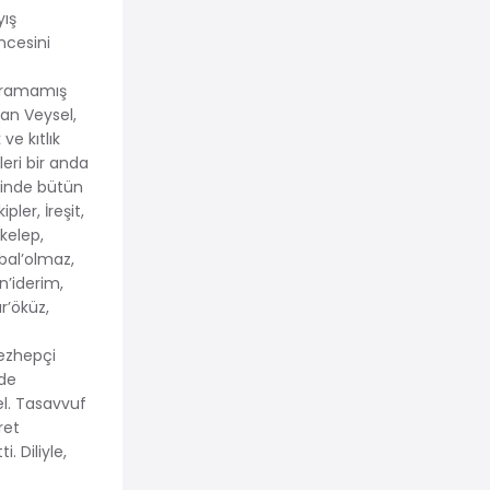
yış
ncesini
 uğramamış
an Veysel,
ve kıtlık
eri bir anda
irinde bütün
pler, İreşit,
 kelep,
 bal’olmaz,
 n’iderim,
r’öküz,
mezhepçi
nde
el. Tasavvuf
ret
. Diliyle,