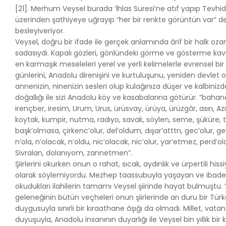
[21]. Merhum Veysel burada ‘İhlas Suresi’ne atıf yapıp Tevh
üzerinden şathiyeye uğrayıp “her bir renkte görüntün var” de
besleyiveriyor.
Veysel, doğru bir ifade ile gerçek anlamında ârif bir halk oz
sadasıydı. Kapalı gözleri, gönlündeki görme ve gösterme kav
en karmaşık meseleleri yerel ve yerli kelimelerle evrensel bir 
günlerini, Anadolu direnişini ve kurtuluşunu, yeniden devlet
annenizin, ninenizin sesleri olup kulağınıza düşer ve kalbinizd
doğallığı ile sizi Anadolu köy ve kasabalarına götürür. “bahana, b
irençber, iresim, Urum, Urus, ürüsvay, ürüya, ürüzgâr, asırı, Azıra
koytak, kumpir, nutma, radıyo, savak, söylen, seme, şüküre, tit
başk’olmasa, çirkenc’olur, del’oldum, dışar’atttn, gec’olur, gevec
n’ola, n’olacak, n’oldu, nic’olacak, nic’olur, yar’etmez, perd’o
Sivralan, dolanıyom, zannetmen”.
Şiirlerini okurken onun o rahat, sıcak, aydınlık ve ürpertili hi
olarak söylemiyordu. Mezhep taassubuyla yaşayan ve ibadet 
okudukları ilahilerin tamamı Veysel şiirinde hayat bulmuştu. “Ü
geleneğinin bütün veçheleri onun şiirlerinde arı duru bir Tü
duygusuyla sınırlı bir kıraathane âşığı da olmadı. Millet, vatan
duyuşuyla, Anadolu insanının duyarlığı ile Veysel bin yıllık bir 