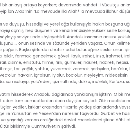
idî bir anlayış ortaya koyarken; devamında Vahdet-i Vücutçu anla
yip İbn Arabî’nin “La mevcude illa Allah/ la mevcuda illahu” düşü
anı ve duyuşu, hissedişi ve yerel ağzı kullanışıyla halkın bozguna
rayışı açmış; hep düşünen ve kendi kendisiyle yüksek sesle konuş
söyleyiş seviyesinde söyleyebildi. Anadolu insanının acısını, yokluk 
 oluşunu … onun sesinde ve sözünde yeniden yaşarız. Onun kelimel
e göğerir. Başka şiirlerde rahatsız edici bulacağınız sesler onun şi
ıldır, farımak, gencelmek, gövel, ilayık, ırahat, Irıza, irahmet, iraki
il, cisime, enistütü, filime, firik, gümüler, hasiret, hazireti, hepisi,
ireşir, tor, yağlık, yohtur, yuvermek, zarımak, şarkıyılan, bac’olur,
’olur, hav’alır, içr’olsun, iy’olur, koc’olur, n’eyleyim, n’ideceksin,
ldu, sumsalayıp, yolc’eden, çizmaltında, dakka, inc’elek, Kar’özü, sa
ssiyatını hissederek Anadolu dağlarında yankılanışını işittim. O bir 
eden tüm cemaatlerden derin deyişler söyledi. Zikir meclisleri
çler, yediler, kırklar” arasından “Hızır”la yoldaş olanlardandı Veys
rkçe ile Yûnus’tan ve Yesevî’den nefesler taşıyordu. Gurbet ve has
 ve yaşadığı zaman aralığındaki devlet meselelerini şiirine dâhil etti
kültür birikimiyle Cumhuriyet’in şairiydi.