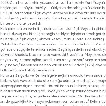
2023, Cumhuriyetimizin yüzüncü yılı ve “Türkiye’nin Yeni Yüzyılı”n
başlangıcı. Bu büyük tarihî yıl, Türkiye ve destekleyen ülkelerin iş bi
UNESCO tarafından “Âşık Veysel Anma ve Kutlama Yılı” ilan edildi. 
bize Âşık Veysel sözünün coğrafi sınırları aşarak dünyada karşılı
bir tespiti olarak yeterlidir.
Halk şiirimizin en verimli şairlerinden biri olan Âşık Veysel’in şiirini, 
hissini, duyuşunu irfanî geleneğin şathiyesi içinde aramak gerek
bir ifade ile Âşık Veysel; Ahmet Yesevî, Yûnus Emre, Hacı Bektaş-ı
Celaleddin Rumî’den tevarüs eden tasavvufî ve Vahdet-i Vücutç
şathiye anlayışı ile terennüm eder. Geçmiş seslerin sesi olarak y
yüzyılda Anadolu kıtasının orta yerindeki Sivas’ında: “Neyim ne o
neyim var/ Karaca’oğlan, Derdli, Yunus soyum var/ Mansur’a be
huyum var/ Ne sen var ne ben var bir tane Gaffar” (s.26) diye s
kültürel bir soy kütüğüne yaslanır.
Horasan, Selçuklu ve Osmanlı geleneğinin Anadolu teknesinde 
birikim; Aşık Veysel dilinde ete kemiğe bürünür mezhep ve meşr
sıkışmışlığının dışına taşarak “Hazreti İnsan”ın kalbinin, hissinin, 
nidası olarak dolaşıma girer. Söyleyişine katılıp katılmamanızın b
leneğine mensup büyük şairlerin izleğinde söyler. “Dostlar Beni Hatır
 gözümde güzelliğini/ Her neye bakarsam sen varsın orda/ Kalbimde