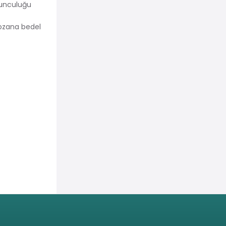
zgunculuğu
 ozana bedel