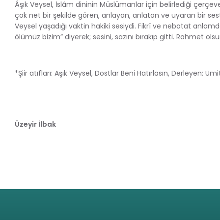
Âşık Veysel, İslâm dininin Müslümanlar için belirlediği çerçe
çok net bir şekilde gören, anlayan, anlatan ve uyaran bir sest
Veysel yaşadığı vaktin hakiki sesiydi. Fikrî ve nebatat anl
ölümüz bizim” diyerek; sesini, sazını bırakıp gitti. Rahmet olsu
*Şiir atıfları: Aşık Veysel, Dostlar Beni Hatırlasın, Derleyen: 
Üzeyir İlbak