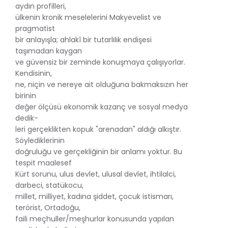
aydın profilleri,
ülkenin kronik meselelerini Makyevelist ve
pragmatist
bir anlayışla; ahlakî bir tutarlılık endişesi
taşımadan kaygan
ve güvensiz bir zeminde konuşmaya çalışıyorlar.
Kendisinin,
ne, niçin ve nereye ait olduğuna bakmaksızın her
birinin
değer ölçüsü ekonomik kazanç ve sosyal medya
dedik-
leri gerçeklikten kopuk "arenadan" aldığı alkıştır.
Söylediklerinin
doğruluğu ve gerçekliğinin bir anlamı yoktur. Bu
tespit maalesef
Kürt sorunu, ulus devlet, ulusal devlet, ihtilalci,
darbeci, statükocu,
millet, milliyet, kadına şiddet, çocuk istismarı,
terörist, Ortadoğu,
faili meçhuller/meşhurlar konusunda yapılan