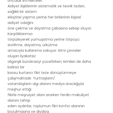
öncülük etmekteler.
Aidiyet ilişkilerinin sistematik ve teorik tezleri,
sağlıklı bir sistem
eleştirisi yapma yerine her birilerinin kişisel
aidiyet odağını
öne çekme ve dayatma çabasına sebep oluyor.
Karşıtlıklarımızı
törpüleyerek yumuşatma yerine törpüyü
sivriltme, dayatma, ürkütme
amacıyla kullanıma sokuyor. Kimi çevreler
oluşan liyakatsiz
oligarşik bürokrasiyi yüceltirken; kimileri de daha
belirsiz bir
kaosu kurtarıcı fikri teze dönüştürmeye
çalışmaktadır. Yurttaşların/
vatandaşların algı alanını medya aracılığıyla
meşhur ettiği
fikirle meşruiyet alanı ararken ferdin makuliyet
alanını tahrip
eden aydınlar, toplumun fikri konfor alanının
bozulmasına ve diyalog