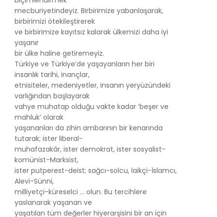
mecburiyetindeyiz. Birbirimize yabanlaşarak,
birbirimizi ötekileştirerek
ve birbirimize kayıtsız kalarak ülkemizi daha iyi
yaşanır
bir ülke haline getiremeyiz.
Türkiye ve Türkiye’de yaşayanların her biri
insanlık tarihi, inançlar,
etnisiteler, medeniyetler, insanın yeryüzündeki
varlığından başlayarak
vahye muhatap olduğu vakte kadar ‘beşer ve
mahluk’ olarak
yaşananları da zihin ambarının bir kenarında
tutarak; ister liberal-
muhafazakâr, ister demokrat, ister sosyalist-
komünist-Marksist,
ister putperest-deist; sağcı-solcu, laikçi-İslamcı,
Alevi-Sünni,
milliyetçi-küreselci … olun. Bu tercihlere
yaslanarak yaşanan ve
yaşatılan tüm değerler hiyerarşisini bir an için