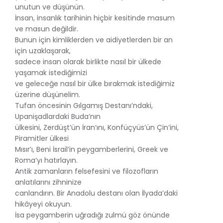
unutun ve düşünün.
İnsan, insanlık tarihinin hiçbir kesitinde masum
ve masun değildir.
Bunun için kimliklerden ve aidiyetlerden bir an
için uzaklaşarak,
sadece insan olarak birlikte nasıl bir ülkede
yaşamak istediğimizi
ve geleceğe nasıl bir ülke bırakmak istediğimiz
üzerine düşünelim.
Tufan öncesinin Gılgamış Destanı’ndaki,
Upanişadlardaki Buda’nın
ülkesini, Zerdüşt’ün İran’ını, Konfüçyüs’ün Çin’ini,
Piramitler ülkesi
Mısır’ı, Beni İsrail’in peygamberlerini, Greek ve
Roma’yı hatırlayın.
Antik zamanların felsefesini ve filozofların
anlatılarını zihninize
canlandırın. Bir Anadolu destanı olan İlyada’daki
hikâyeyi okuyun.
İsa peygamberin uğradığı zulmü göz önünde