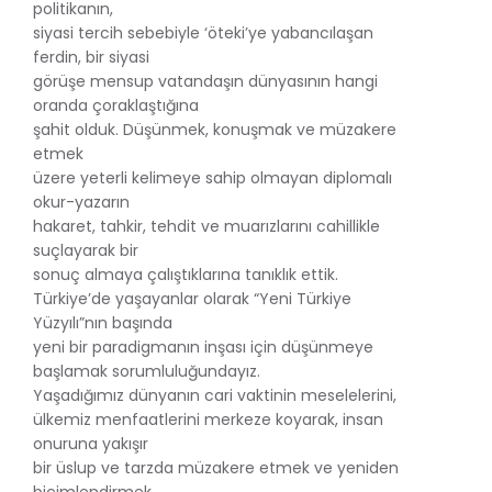
politikanın,
siyasi tercih sebebiyle ‘öteki’ye yabancılaşan
ferdin, bir siyasi
görüşe mensup vatandaşın dünyasının hangi
oranda çoraklaştığına
şahit olduk. Düşünmek, konuşmak ve müzakere
etmek
üzere yeterli kelimeye sahip olmayan diplomalı
okur-yazarın
hakaret, tahkir, tehdit ve muarızlarını cahillikle
suçlayarak bir
sonuç almaya çalıştıklarına tanıklık ettik.
Türkiye’de yaşayanlar olarak “Yeni Türkiye
Yüzyılı”nın başında
yeni bir paradigmanın inşası için düşünmeye
başlamak sorumluluğundayız.
Yaşadığımız dünyanın cari vaktinin meselelerini,
ülkemiz menfaatlerini merkeze koyarak, insan
onuruna yakışır
bir üslup ve tarzda müzakere etmek ve yeniden
biçimlendirmek