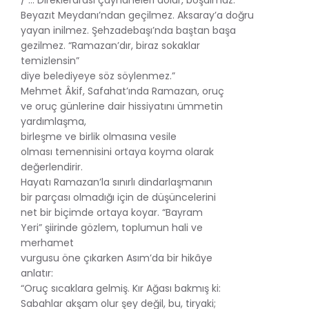
Beyazıt Meydanı’ndan geçilmez. Aksaray’a doğru
yayan inilmez. Şehzadebaşı’nda baştan başa
gezilmez. “Ramazan’dır, biraz sokaklar
temizlensin”
diye belediyeye söz söylenmez.”
Mehmet Âkif, Safahat’ında Ramazan, oruç
ve oruç günlerine dair hissiyatını ümmetin
yardımlaşma,
birleşme ve birlik olmasına vesile
olması temennisini ortaya koyma olarak
değerlendirir.
Hayatı Ramazan’la sınırlı dindarlaşmanın
bir parçası olmadığı için de düşüncelerini
net bir biçimde ortaya koyar. “Bayram
Yeri” şiirinde gözlem, toplumun hali ve
merhamet
vurgusu öne çıkarken Asım’da bir hikâye
anlatır:
“Oruç sıcaklara gelmiş. Kır Ağası bakmış ki:
Sabahlar akşam olur şey değil, bu, tiryaki;