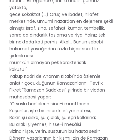
kadar ... Bir eğlence şehri ki ahalisi gündüz
yatakta,
gece sokakta! (...) Oruç ve ibadet, hilafet
merkezinde, umumi nazardan en dejenere şekli
almıştı: İsraf, zina, sefahat, kumar, tembellik,
sonra da dindarlık taslama ve riya. Yalnız tek
bir noktada kati perhiz: Alkol... Bunun sebebi
hükümet yasağından fazla hiçbir surette
giderilmesi
mümkün olmayan pek karakteristik
kokusu!"
Yakup Kadri de Anamın Kitabı'nda özlemle
anlatır çocukluğunun Ramazanlarını. Tevfik
Fikret "Ramazan Sadakası" şiirinde bir vicdan
muhasebesi yapar:
“O süslü haclelerin sîne-i muattarına
Koşanlar, işte bir insan ki inliyor nefesi;
Bakın şu sıska, şu çıplak, şu eğri kollarına;
Bu artık işliyemez; hisse-i mesâisi
Sizindir işte, verin, susturun bu hasta sesi!”
Dönem yazarlarının bir kısmı için de Ramazan