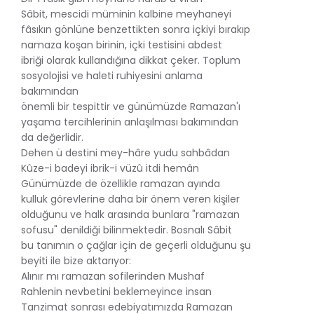
Sâbit, mescidi müminin kalbine meyhaneyi
fâsıkın gönlüne benzettikten sonra içkiyi bırakıp
namaza koşan birinin, içki testisini abdest
ibriği olarak kullandığına dikkat çeker. Toplum
sosyolojisi ve haleti ruhiyesini anlama
bakımından
önemli bir tespittir ve günümüzde Ramazan'ı
yaşama tercihlerinin anlaşılması bakımından
da değerlidir.
Dehen ü destini mey-hâre yudu sahbâdan
Kûze-i badeyi ibrik-i vüzû itdi hemân
Günümüzde de özellikle ramazan ayında
kulluk görevlerine daha bir önem veren kişiler
olduğunu ve halk arasında bunlara "ramazan
sofusu" denildiği bilinmektedir. Bosnalı Sâbit
bu tanımın o çağlar için de geçerli olduğunu şu
beyiti ile bize aktarıyor:
Alınır mı ramazan sofilerinden Mushaf
Rahlenin nevbetini beklemeyince insan
Tanzimat sonrası edebiyatımızda Ramazan