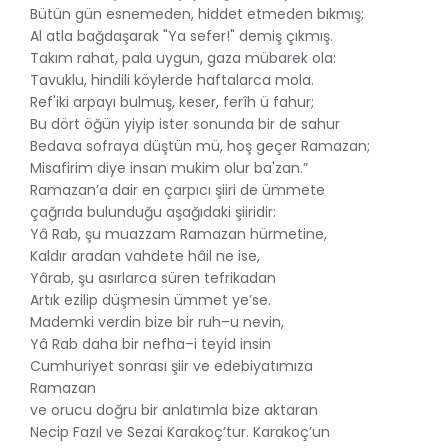
Bütün gün esnemeden, hiddet etmeden bıkmış;
Al atla bağdaşarak "Ya sefer!" demiş çıkmış.
Takım rahat, pala uygun, gaza mübarek ola:
Tavuklu, hindili köylerde haftalarca mola.
Ref'iki arpayı bulmuş, keser, ferîh ü fahur;
Bu dört öğün yiyip ister sonunda bir de sahur
Bedava sofraya düştün mü, hoş geçer Ramazan;
Misafirim diye insan mukim olur ba'zan.”
Ramazan’a dair en çarpıcı şiiri de ümmete
çağrıda bulunduğu aşağıdaki şiiridir:
Yâ Rab, şu muazzam Ramazan hürmetine,
Kaldır aradan vahdete hâil ne ise,
Yârab, şu asırlarca süren tefrikadan
Artık ezilip düşmesin ümmet ye’se.
Mademki verdin bize bir ruh–u nevin,
Yâ Rab daha bir nefha–i teyid insin
Cumhuriyet sonrası şiir ve edebiyatımıza
Ramazan
ve orucu doğru bir anlatımla bize aktaran
Necip Fazıl ve Sezai Karakoç’tur. Karakoç’un