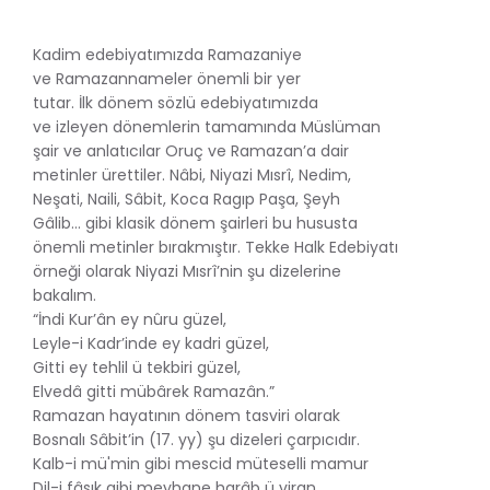
Kadim edebiyatımızda Ramazaniye
ve Ramazannameler önemli bir yer
tutar. İlk dönem sözlü edebiyatımızda
ve izleyen dönemlerin tamamında Müslüman
şair ve anlatıcılar Oruç ve Ramazan’a dair
metinler ürettiler. Nâbi, Niyazi Mısrî, Nedim,
Neşati, Naili, Sâbit, Koca Ragıp Paşa, Şeyh
Gâlib… gibi klasik dönem şairleri bu hususta
önemli metinler bırakmıştır. Tekke Halk Edebiyatı
örneği olarak Niyazi Mısrî’nin şu dizelerine
bakalım.
“İndi Kur’ân ey nûru güzel,
Leyle-i Kadr’inde ey kadri güzel,
Gitti ey tehlil ü tekbiri güzel,
Elvedâ gitti mübârek Ramazân.”
Ramazan hayatının dönem tasviri olarak
Bosnalı Sâbit’in (17. yy) şu dizeleri çarpıcıdır.
Kalb-i mü'min gibi mescid müteselli mamur
Dil-i fâsık gibi meyhane harâb ü viran