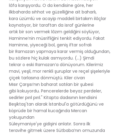
lâfa karışıyordu. O da kendisine göre, her
ilkbaharda sıhhat ve güzelliğine ait baharlı,
kara üzümlü ve acayip maddeli birtakım ilâçlar
kaynatıyor, bir taraftan da israf günlerine
artık bir son vermek lâzım geldiğini söylüyor,
Haminne’nin müsrifliğini tenkit ediyordu. Fakat
Haminne, yiyeceği bol, geniş iftar sofralı
bir Ramazan yapmaya karar vermiş olduğundan,
bu sözlere hiç kulak asmıyordu. (...) Şimdi
tekrar o eski Ramazan’a dönüyorum. Kilerimiz
mavi, yeşil, mor renkli şuruplar ve reçel şişeleriyle
çiçek tarlasına dönmüştü. Kiler civarı
Mısır Çarşısı’nın baharat satılan bir şubesi
gibi kokuyordu. Pencerelerde beyaz perdeler,
sedirler pırıl pırıl." Kitapta dadısının kendisini
Beşiktaş'tan alarak İstanbul'a götürdüğünü ve
köprüde bir hamal kucağında Mercan
yokuşundan
Süleymaniye'ye gidişini anlatır. Sonra ilk
teravihe gitmek üzere Sütbaba’nın omuzunda