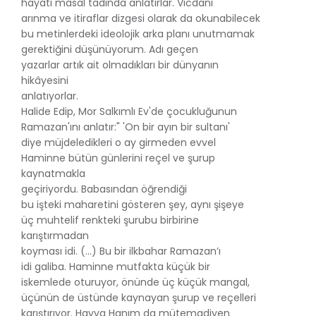
hayatı masal tadında anlatırlar. Vicdani
arınma ve itiraflar dizgesi olarak da okunabilecek
bu metinlerdeki ideolojik arka planı unutmamak
gerektiğini düşünüyorum. Adı geçen
yazarlar artık ait olmadıkları bir dünyanın
hikâyesini
anlatıyorlar.
Halide Edip, Mor Salkımlı Ev'de çocukluğunun
Ramazan'ını anlatır:" 'On bir ayın bir sultanı'
diye müjdeledikleri o ay girmeden evvel
Haminne bütün günlerini reçel ve şurup
kaynatmakla
geçiriyordu. Babasından öğrendiği
bu işteki maharetini gösteren şey, aynı şişeye
üç muhtelif renkteki şurubu birbirine
karıştırmadan
koyması idi. (...) Bu bir ilkbahar Ramazan’ı
idi galiba. Haminne mutfakta küçük bir
iskemlede oturuyor, önünde üç küçük mangal,
üçünün de üstünde kaynayan şurup ve reçelleri
karıştırıyor. Havva Hanım da mütemadiyen