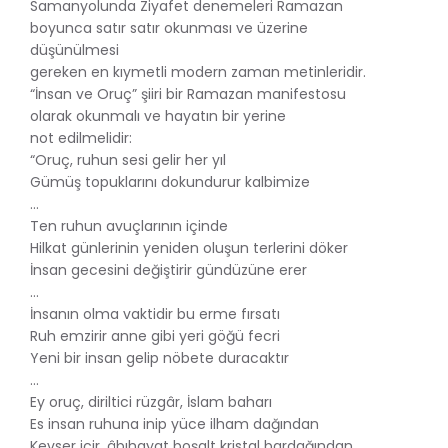
Samanyolunda Ziyafet denemeleri Ramazan
boyunca satır satır okunması ve üzerine
düşünülmesi
gereken en kıymetli modern zaman metinleridir.
“İnsan ve Oruç” şiiri bir Ramazan manifestosu
olarak okunmalı ve hayatın bir yerine
not edilmelidir:
“Oruç, ruhun sesi gelir her yıl
Gümüş topuklarını dokundurur kalbimize
…
Ten ruhun avuçlarının içinde
Hilkat günlerinin yeniden oluşun terlerini döker
İnsan gecesini değiştirir gündüzüne erer
…
İnsanın olma vaktidir bu erme fırsatı
Ruh emzirir anne gibi yeri göğü fecri
Yeni bir insan gelip nöbete duracaktır
…
Ey oruç, diriltici rüzgâr, İslam baharı
Es insan ruhuna inip yüce ilham dağından
Kevser içir, âbıhayat boşalt kristal bardağından