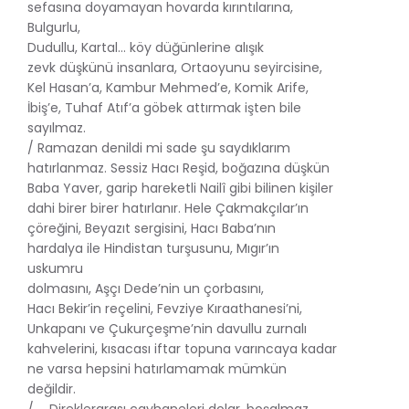
sefasına doyamayan hovarda kırıntılarına,
Bulgurlu,
Dudullu, Kartal… köy düğünlerine alışık
zevk düşkünü insanlara, Ortaoyunu seyircisine,
Kel Hasan’a, Kambur Mehmed’e, Komik Arife,
İbiş’e, Tuhaf Atıf’a göbek attırmak işten bile
sayılmaz.
/ Ramazan denildi mi sade şu saydıklarım
hatırlanmaz. Sessiz Hacı Reşid, boğazına düşkün
Baba Yaver, garip hareketli Nailî gibi bilinen kişiler
dahi birer birer hatırlanır. Hele Çakmakçılar’ın
çöreğini, Beyazıt sergisini, Hacı Baba’nın
hardalya ile Hindistan turşusunu, Mıgır’ın
uskumru
dolmasını, Aşçı Dede’nin un çorbasını,
Hacı Bekir’in reçelini, Fevziye Kıraathanesi’ni,
Unkapanı ve Çukurçeşme’nin davullu zurnalı
kahvelerini, kısacası iftar topuna varıncaya kadar
ne varsa hepsini hatırlamamak mümkün
değildir.
/ … Direklerarası çayhaneleri dolar, boşalmaz.