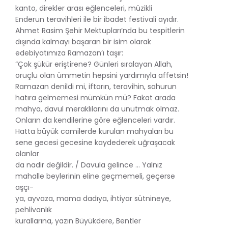
kanto, direkler arası eğlenceleri, müzikli
Enderun teravihleri ile bir ibadet festivali ayıdır.
Ahmet Rasim Şehir Mektupları’nda bu tespitlerin
dışında kalmayı başaran bir isim olarak
edebiyatımıza Ramazan’ı taşır:
“Çok şükür eriştirene? Günleri sıralayan Allah,
oruçlu olan ümmetin hepsini yardımıyla affetsin!
Ramazan denildi mi, iftarın, teravihin, sahurun
hatıra gelmemesi mümkün mü? Fakat arada
mahya, davul meraklılarını da unutmak olmaz.
Onların da kendilerine göre eğlenceleri vardır.
Hatta büyük camilerde kurulan mahyaları bu
sene gecesi gecesine kaydederek uğraşacak
olanlar
da nadir değildir. / Davula gelince … Yalnız
mahalle beylerinin eline geçmemeli, geçerse
aşçı-
ya, ayvaza, mama dadıya, ihtiyar sütnineye,
pehlivanlık
kurallarına, yazın Büyükdere, Bentler