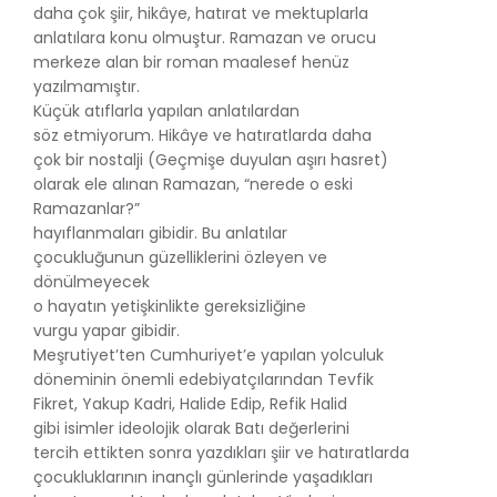
daha çok şiir, hikâye, hatırat ve mektuplarla
anlatılara konu olmuştur. Ramazan ve orucu
merkeze alan bir roman maalesef henüz
yazılmamıştır.
Küçük atıflarla yapılan anlatılardan
söz etmiyorum. Hikâye ve hatıratlarda daha
çok bir nostalji (Geçmişe duyulan aşırı hasret)
olarak ele alınan Ramazan, “nerede o eski
Ramazanlar?”
hayıflanmaları gibidir. Bu anlatılar
çocukluğunun güzelliklerini özleyen ve
dönülmeyecek
o hayatın yetişkinlikte gereksizliğine
vurgu yapar gibidir.
Meşrutiyet’ten Cumhuriyet’e yapılan yolculuk
döneminin önemli edebiyatçılarından Tevfik
Fikret, Yakup Kadri, Halide Edip, Refik Halid
gibi isimler ideolojik olarak Batı değerlerini
tercih ettikten sonra yazdıkları şiir ve hatıratlarda
çocukluklarının inançlı günlerinde yaşadıkları