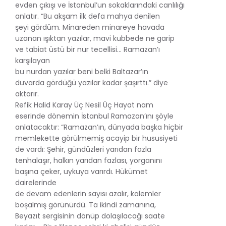
evden çıkışı ve İstanbul’un sokaklarındaki canlılığı
anlatır. “Bu akşam ilk defa mahya denilen
şeyi gördüm. Minareden minareye havada
uzanan ışıktan yazılar, mavi kubbede ne garip
ve tabiat üstü bir nur tecellisi... Ramazan’ı
karşılayan
bu nurdan yazılar beni belki Baltazar’ın
duvarda gördüğü yazılar kadar şaşırttı.” diye
aktarır.
Refik Halid Karay Üç Nesil Üç Hayat nam
eserinde dönemin İstanbul Ramazan’ını şöyle
anlatacaktır: “Ramazan’ın, dünyada başka hiçbir
memlekette görülmemiş acayip bir hususiyeti
de vardı: Şehir, gündüzleri yarıdan fazla
tenhalaşır, halkın yarıdan fazlası, yorganını
başına çeker, uykuya varırdı. Hükümet
dairelerinde
de devam edenlerin sayısı azalır, kalemler
boşalmış görünürdü. Ta ikindi zamanına,
Beyazıt sergisinin dönüp dolaşılacağı saate