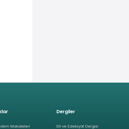
klar
Dergiler
rdem Makaleleri
Dil ve Edebiyat Dergisi