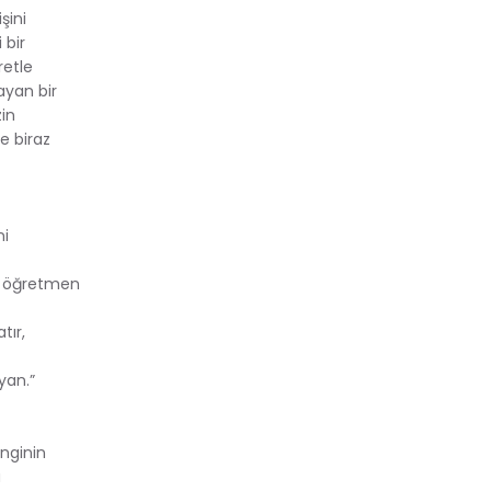
şini
 bir
retle
yan bir
zin
e biraz
ni
ca öğretmen
tır,
yan.”
enginin
u