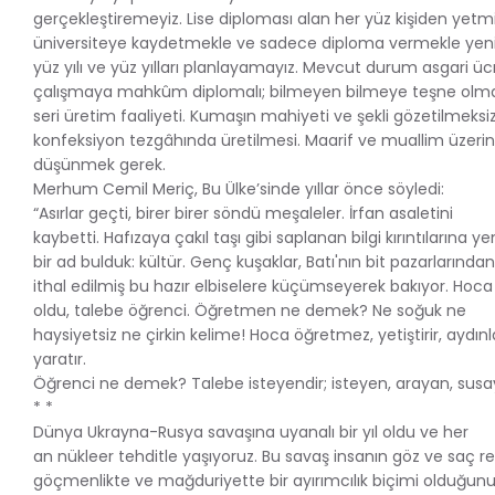
gerçekleştiremeyiz. Lise diploması alan her yüz kişiden yetmi
üniversiteye kaydetmekle ve sadece diploma vermekle yeni
yüz yılı ve yüz yılları planlayamayız. Mevcut durum asgari üc
çalışmaya mahkûm diplomalı; bilmeyen bilmeye teşne olma
seri üretim faaliyeti. Kumaşın mahiyeti ve şekli gözetilmeksi
konfeksiyon tezgâhında üretilmesi. Maarif ve muallim üzerin
düşünmek gerek.
Merhum Cemil Meriç, Bu Ülke’sinde yıllar önce söyledi:
“Asırlar geçti, birer birer söndü meşaleler. İrfan asaletini
kaybetti. Hafızaya çakıl taşı gibi saplanan bilgi kırıntılarına ye
bir ad bulduk: kültür. Genç kuşaklar, Batı'nın bit pazarlarından
ithal edilmiş bu hazır elbiselere küçümseyerek bakıyor. Ho
oldu, talebe öğrenci. Öğretmen ne demek? Ne soğuk ne
haysiyetsiz ne çirkin kelime! Hoca öğretmez, yetiştirir, aydınla
yaratır.
Öğrenci ne demek? Talebe isteyendir; isteyen, arayan, susa
* *
Dünya Ukrayna-Rusya savaşına uyanalı bir yıl oldu ve her
an nükleer tehditle yaşıyoruz. Bu savaş insanın göz ve saç r
göçmenlikte ve mağduriyette bir ayırımcılık biçimi olduğun