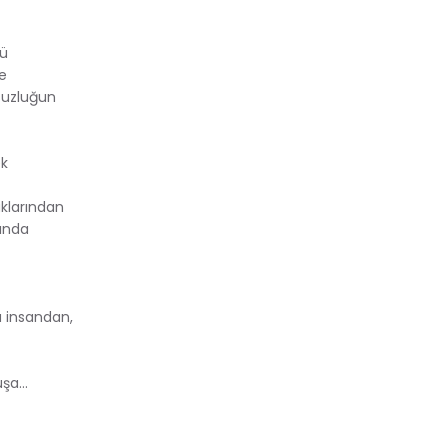
kü
re
tsuzluğun
ek
aklarından
rında
a insandan,
uşa…