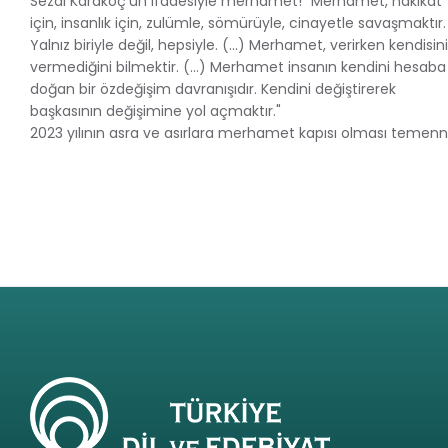
Sezai Karakoç’un ifadesiyle merhamet! "Merhamet, hakikat
için, insanlık için, zulümle, sömürüyle, cinayetle savaşmaktır.
Yalnız biriyle değil, hepsiyle. (...) Merhamet, verirken kendisin
vermediğini bilmektir. (...) Merhamet insanın kendini hesaba
doğan bir özdeğişim davranışıdır. Kendini değiştirerek
başkasının değişimine yol açmaktır."
2023 yılının asra ve asırlara merhamet kapısı olması temenni