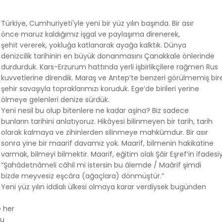
Türkiye, Cumhuriyeti'yle yeni bir yüz yılın başında. Bir asır
önce maruz kaldığımız işgal ve paylaşıma direnerek,
şehit vererek, yokluğa katlanarak ayağa kalktık. Dünya
denizcilik tarihinin en büyük donanmasını Çanakkale önlerinde
durdurduk. Kars-Erzurum hattında yerli işbirlikçilere rağmen Rus
kuvvetlerine direndik. Maraş ve Antep’te benzeri görülmemiş bir
şehir savaşıyla topraklarımızı koruduk. Ege’de birileri yerine
ölmeye gelenleri denize sürdük.
Yeni nesil bu olup bitenlere ne kadar aşina? Biz sadece
bunların tarihini anlatıyoruz. Hikâyesi bilinmeyen bir tarih, tarih
olarak kalmaya ve zihinlerden silinmeye mahkûmdur. Bir asır
sonra yine bir maarif davamız yok. Maarif, bilmenin hakikatine
varmak, bilmeyi bilmektir. Maarif, eğitim olalı Şâir Eşref’in ifadesi
“Şahâdetnâmeli câhil mi istersin bu âlemde / Maârif şimdi
bizde meyvesiz eşcâra (ağaçlara) dönmüştür.”
Yeni yüz yılın iddialı ülkesi olmaya karar verdiysek bugünden
e her
nu