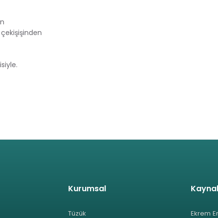
in
 çekişişinden
siyle.
Kurumsal
Kayna
Tüzük
Ekrem E