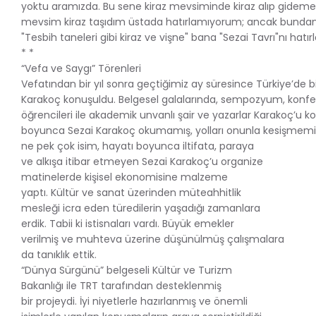
yoktu aramızda. Bu sene kiraz mevsiminde kiraz alıp gidemedi
mevsim kiraz taşıdım üstada hatırlamıyorum; ancak bundan 
"Tesbih taneleri gibi kiraz ve vişne" bana "Sezai Tavrı"nı hatırl
* *
“Vefa ve Saygı” Törenleri
Vefatından bir yıl sonra geçtiğimiz ay süresince Türkiye’de
Karakoç konuşuldu. Belgesel galalarında, sempozyum, konfer
öğrencileri ile akademik unvanlı şair ve yazarlar Karakoç’u kon
boyunca Sezai Karakoç okumamış, yolları onunla kesişmemiş
ne pek çok isim, hayatı boyunca iltifata, paraya
ve alkışa itibar etmeyen Sezai Karakoç’u organize
matinelerde kişisel ekonomisine malzeme
yaptı. Kültür ve sanat üzerinden müteahhitlik
mesleği icra eden türedilerin yaşadığı zamanlara
erdik. Tabii ki istisnaları vardı. Büyük emekler
verilmiş ve muhteva üzerine düşünülmüş çalışmalara
da tanıklık ettik.
“Dünya Sürgünü” belgeseli Kültür ve Turizm
Bakanlığı ile TRT tarafından desteklenmiş
bir projeydi. İyi niyetlerle hazırlanmış ve önemli