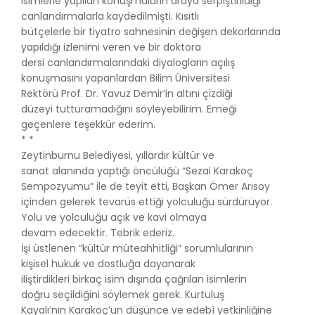
isimlerle yapılan konuşmaların araya serpiştirildiği
canlandırmalarla kaydedilmişti. Kısıtlı
bütçelerle bir tiyatro sahnesinin değişen dekorlarında
yapıldığı izlenimi veren ve bir doktora
dersi canlandırmalarındaki diyalogların açılış
konuşmasını yapanlardan Bilim Üniversitesi
Rektörü Prof. Dr. Yavuz Demir’in altını çizdiği
düzeyi tutturamadığını söyleyebilirim. Emeği
geçenlere teşekkür ederim.
* *
Zeytinburnu Belediyesi, yıllardır kültür ve
sanat alanında yaptığı öncülüğü “Sezai Karakoç
Sempozyumu” ile de teyit etti, Başkan Ömer Arısoy
içinden gelerek tevarüs ettiği yolculuğu sürdürüyor.
Yolu ve yolculuğu açık ve kavi olmaya
devam edecektir. Tebrik ederiz.
İşi üstlenen “kültür müteahhitliği” sorumlularının
kişisel hukuk ve dostluğa dayanarak
iliştirdikleri birkaç isim dışında çağrılan isimlerin
doğru seçildiğini söylemek gerek. Kurtuluş
Kayalı’nın Karakoç’un düşünce ve edebî yetkinliğine