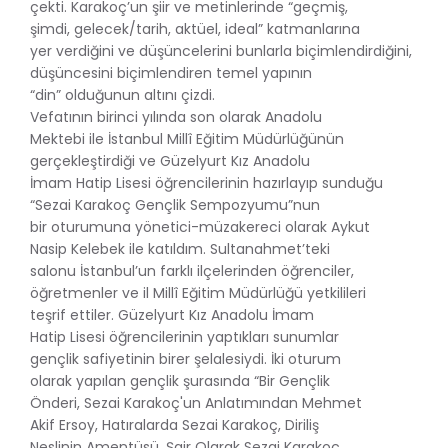
çekti. Karakoç’un şiir ve metinlerinde “geçmiş,
şimdi, gelecek/tarih, aktüel, ideal” katmanlarına
yer verdiğini ve düşüncelerini bunlarla biçimlendirdiğini,
düşüncesini biçimlendiren temel yapının
“din” olduğunun altını çizdi.
Vefatının birinci yılında son olarak Anadolu
Mektebi ile İstanbul Millî Eğitim Müdürlüğünün
gerçekleştirdiği ve Güzelyurt Kız Anadolu
İmam Hatip Lisesi öğrencilerinin hazırlayıp sunduğu
“Sezai Karakoç Gençlik Sempozyumu”nun
bir oturumuna yönetici-müzakereci olarak Aykut
Nasip Kelebek ile katıldım. Sultanahmet’teki
salonu İstanbul’un farklı ilçelerinden öğrenciler,
öğretmenler ve il Millî Eğitim Müdürlüğü yetkilileri
teşrif ettiler. Güzelyurt Kız Anadolu İmam
Hatip Lisesi öğrencilerinin yaptıkları sunumlar
gençlik safiyetinin birer şelalesiydi. İki oturum
olarak yapılan gençlik şurasında “Bir Gençlik
Önderi, Sezai Karakoç'un Anlatımından Mehmet
Akif Ersoy, Hatıralarda Sezai Karakoç, Diriliş
Neslinin Amentüsü, Şair Olarak Sezai Karakoç,