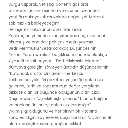
vurgu yaparak, yetiştiği dönemi göz ardı
etmeden dönem isimleri ve eserleri üzerinden
yaptığı mukayeseli müzakere değerliydi. Metnini
sabırsızlıkla bekleyeceğim.
Hemşerilik hukukunun ötesinde Sezai
Karakoç’un yanında uzun yıllar durmuş, eserlerini
okumuş ve ona dair pek çok metin yazmış
Bedri Mermutlu “Sezai Karakoç Düşüncesinin
Temel Parametreleri” başlıklı sunumunda oldukça
kıymetli tespitler yaptı. “Dört Yıkılmışlık İçinden”
dünyaya geldiğini söyleyen üstadın düşüncelerinin
“bütüncül, arafta olmayan-merkezci,
tarih ve sosyoloji”yi gözeten, yaşadığı toplumun
gelenek, tarih ve toplumunun değer yargılarını
dikkate alan bir düşünce olduğunun altını çizdi.
Düşüncesinin “üç yıkılmışlık üzerine” bina edildiğini
ve bunların “insanın, toplumun, insanlığın”
yıkılmışlığı olduğunu ve her birinin bir kitabına
konu edildiğini söyleyerek düşüncesinin “üç zamanlı”
olarak anlaşılmasının gereğine dikkat