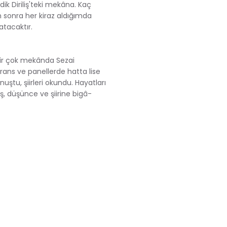
k Diriliş'teki mekâna. Kaç
sonra her kiraz aldığımda
atacaktır.
 bir çok mekânda Sezai
ans ve panellerde hatta lise
uştu, şiirleri okundu. Hayatları
, düşünce ve şiirine bigâ-