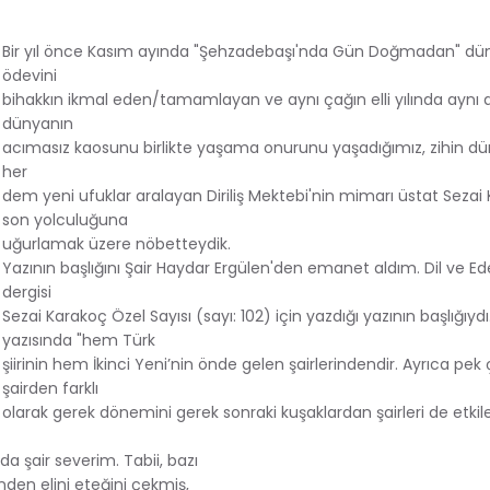
Bir yıl önce Kasım ayında "Şehzadebaşı'nda Gün Doğmadan" dü
ödevini
bihakkın ikmal eden/tamamlayan ve aynı çağın elli yılında aynı 
dünyanın
acımasız kaosunu birlikte yaşama onurunu yaşadığımız, zihin 
her
dem yeni ufuklar aralayan Diriliş Mektebi'nin mimarı üstat Sezai
son yolculuğuna
uğurlamak üzere nöbetteydik.
Yazının başlığını Şair Haydar Ergülen'den emanet aldım. Dil ve Ed
dergisi
Sezai Karakoç Özel Sayısı (sayı: 102) için yazdığı yazının başlığıydı
yazısında "hem Türk
şiirinin hem İkinci Yeni’nin önde gelen şairlerindendir. Ayrıca pe
şairden farklı
olarak gerek dönemini gerek sonraki kuşaklardan şairleri de etkil
a şair severim. Tabii, bazı
nden elini eteğini çekmiş,