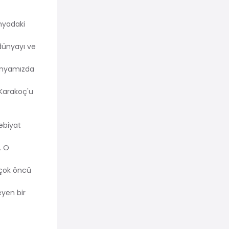
nyadaki
dünyayı ve
dünyamızda
 Karakoç'u
ebiyat
. O
k çok öncü
eyen bir