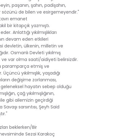
in, paşanın, şahın, padişahın,
ar sözünü de bilen ve esirgemeyendir."
u tavrı emanet
kil bir kitapçık yazmıştı.
der. Anlattığı yıkılmışlıkları
ın devam eden etkileri
si devletin, ülkenin, milletin ve
ıdır. Osmanlı Devleti yıkılmış
e var olma saati/aidiyeti belirsizdir.
umu paramparça etmiş ve
r. Üçüncü yıkılmışlık, yaşadığı
anların değişime zorlanması,
k geleneksel hayatın sebep olduğu
ışlığın, çağ yıkılmışlığının,
ile gibi ailemizin geçirdiği
a Savaşı sarsıntısı, Şeyh Said
ır."
zları beklerken/Bir
 mevsiminde Sezai Karakoç