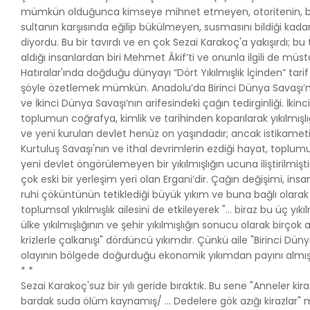
mümkün olduğunca kimseye mihnet etmeyen, otoritenin, bey
sultanın karşısında eğilip bükülmeyen, susmasını bildiği kad
diyordu. Bu bir tavırdı ve en çok Sezai Karakoç'a yakışırdı; b
aldığı insanlardan biri Mehmet Âkif’ti ve onunla ilgili de müsta
Hatıralar'ında doğduğu dünyayı “Dört Yıkılmışlık İçinden” tarif e
şöyle özetlemek mümkün. Anadolu’da Birinci Dünya Savaşı’n
ve İkinci Dünya Savaşı’nın arifesindeki çağın tedirginliği. İkinci
toplumun coğrafya, kimlik ve tarihinden koparılarak yıkılmışlığ
ve yeni kurulan devlet henüz on yaşındadır; ancak istikameti v
Kurtuluş Savaşı'nın ve ithal devrimlerin ezdiği hayat, topl
yeni devlet öngörülemeyen bir yıkılmışlığın ucuna iliştirilmişti
çok eski bir yerleşim yeri olan Ergani’dir. Çağın değişimi, ins
ruhi çöküntünün tetiklediği büyük yıkım ve buna bağlı olara
toplumsal yıkılmışlık ailesini de etkileyerek "… biraz bu üç yıkılm
ülke yıkılmışlığının ve şehir yıkılmışlığın sonucu olarak birçok a
krizlerle çalkanışı" dördüncü yıkımdır. Çünkü aile "Birinci Düny
olayının bölgede doğurduğu ekonomik yıkımdan payını almışt
* *
Sezai Karakoç'suz bir yılı geride bıraktık. Bu sene "Anneler kira
bardak suda ölüm kaynamış/ … Dedelere gök azığı kirazlar"