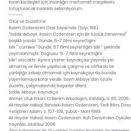
İnsan kardeşleri için insanlığın merhamet meşalesini
tutuşturacak insanları selamlıyorum.
------
Özür ve Düzeltme
Rasim Özdenören Özel Sayısı'nda (Sayı: 166)
"Sıddık Akbayır, Rasim Özdenören İçin Bir Sözlük Denemesi"
başlıklı yazıda "Günde, 6-7 filmi seyrettiğini
bilir." cümlesi "Günde, 67 filmi seyrettiğini bilir." şeklinde
yayımlanmıştır. Doğrusu “6-7 filmi seyrettiğini
bilir” olacaktır. Ayrıca yazının kaynakçası yayında yer
almamış ve ileride yapılacak çalışma ve atıflarda bir
yanlışlığa sebep olmamak için kaynakçayı da burada
yayımlamaya karar verdik. Sayın Akbayır'dan özürle
düzeltir, çalışmalarında başarılar dileriz.
Sıddık Akbayır: Kaynakça
Ahmet Ufuk Erkan; O Benim Arkadaşım, Kafdağı, S. 60, 2006.
Ali Haydar Haksal; Bendeki Rasim Özdenören, Yedi İklim, Dosy
Yetiştiren Adam, S. 107-108, Şubat- Mart 1999.
Ali Haydar Haksal; Rasim Özdenören: Ruh Denizinden Öyküler
Yayınları, İstanbul 2008.
Âlim Kahraman; Bir Duyarlığın Çağdaş Biçimleri, İncelemeler