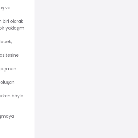
uş ve
biri olarak
bir yaklaşım
ilecek,
asitesine
i-göçmen
 oluşan
ırken böyle
tışmaya