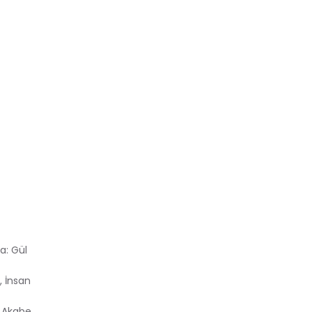
a: Gül
, İnsan
, Akabe