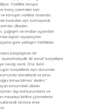
liyor. Özellikle Avrupa
ve inanç üzerinden katı
 ve konuşan varlıklar arasında.
i de insandan ayrı tutmayarak
 terimler ülkeden
m, çağrışım ve imaları açısından
mlar kişinin-siyasetçinin
açısına göre yaklaşım farklılıkları
sını kolaylaştıran bir
iyaretindeydik. Bir esnaf Suriyelilere
ye cevap verdi. Ona ‘Asrın
, bugün Suriyelilerle aynı durumda
durumunda olacaklardı ve biraz
cağını kimse bilmez’ dedim.”
 açan konumdaki ülkeler
kûmet-dışı sivil kurumlarını ve
ın meseleyi birlikte çözmelerini
ullanarak terörize etse
or.