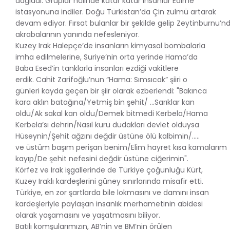
dağladı. Gruplar hâlinde katar katar insanlar Edirne
istasyonuna indiler. Doğu Türkistan’da Çin zulmü artarak
devam ediyor. Fırsat bulanlar bir şekilde gelip Zeytinburnu’nd
akrabalarının yanında nefesleniyor.
Kuzey Irak Halepçe’de insanların kimyasal bombalarla
imha edilmelerine, Suriye’nin orta yerinde Hama’da
Baba Esed’in tanklarla insanları ezdiği vakitlere
erdik. Cahit Zarifoğlu’nun “Hama: Sımsıcak” şiiri o
günleri kayda geçen bir şiir olarak ezberlendi: "Bakınca
kara aklın batağına/Yetmiş bin şehit/ ...Sarıklar kan
oldu/Ak sakal kan oldu/Demek bitmedi Kerbela/Hama
Kerbela’sı dehrin/Nasıl kuru dudakları devlet olduysa
Hüseynin/Şehit ağzını değdir üstüne ölü kalbimin/.....
ve üstüm başım perişan benim/Elim hayret kısa kamalarım
kayıp/De şehit nefesini değdir üstüne ciğerimin".
Körfez ve Irak işgallerinde de Türkiye çoğunluğu Kürt,
Kuzey Iraklı kardeşlerini güney sınırlarında misafir etti.
Türkiye, en zor şartlarda bile lokmasını ve damını insan
kardeşleriyle paylaşan insanlık merhametinin abidesi
olarak yaşamasını ve yaşatmasını biliyor.
Batılı komşularımızın, AB’nin ve BM’nin örülen