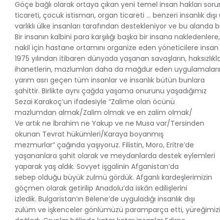
Göçe bağlı olarak ortaya çıkan yeni temel insan hakları soru
ticareti, çocuk istismarı, organ ticareti … benzeri insanlık dı
varlıklı ülke insanları tarafından destekleniyor ve bu alanda
Bir insanın kalbini para karşılığı başka bir insana nakledenlere,
nakil için hastane ortamını organize eden yöneticilere insa
1975 yılından itibaren dünyada yaşanan savaşların, haksızlıkları
ihanetlerin, mazlumları daha da mağdur eden uygulamaları
yarım asrı geçen tüm insanlar ve insanlık bütün bunlara
şahittir. Birlikte aynı çağda yaşama onurunu yaşadığımız
Sezai Karakoç’un ifadesiyle “Zalime olan öcünü
mazlumdan almak/Zalim olmak ve en zalim olmak/
Ve artık ne İbrahim ne Yakup ve ne Musa var/Tersinden
okunan Tevrat hükümleri/Karaya boyanmış
mezmurlar” çağında yaşıyoruz. Filistin, Moro, Eritre’de
yaşananlara şahit olarak ve meydanlarda destek eylemleri
yaparak yaş aldık. Sovyet işgalinin Afganistan’da
sebep olduğu büyük zulmü gördük. Afganlı kardeşlerimizin
göçmen olarak getirilip Anadolu’da iskân edilişlerini
izledik. Bulgaristan’ın Belene’de uyguladığı insanlık dışı
zulüm ve işkenceler gönlümüzü paramparça etti, yüreğimiz