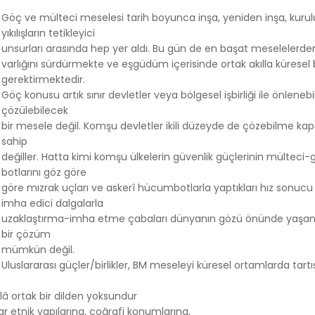
Göç ve mülteci meselesi tarih boyunca inşa, yeniden inşa, kurul
yıkılışların tetikleyici
unsurları arasında hep yer aldı. Bu gün de en başat meselelerden 
varlığını sürdürmekte ve eşgüdüm içerisinde ortak akılla küresel 
gerektirmektedir.
Göç konusu artık sınır devletler veya bölgesel işbirliği ile önleneb
çözülebilecek
bir mesele değil. Komşu devletler ikili düzeyde de çözebilme kap
sahip
değiller. Hatta kimi komşu ülkelerin güvenlik güçlerinin mültec
botlarını göz göre
göre mızrak uçları ve askerî hücumbotlarla yaptıkları hız sonucu
imha edici dalgalarla
uzaklaştırma-imha etme çabaları dünyanın gözü önünde yaşan
bir çözüm
mümkün değil.
Uluslararası güçler/birlikler, BM meseleyi küresel ortamlarda tar
â ortak bir dilden yoksundur
 etnik yapılarına, coğrafi konumlarına,