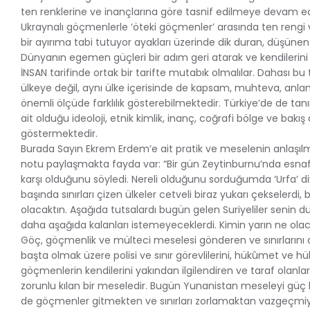
ten renklerine ve inançlarına göre tasnif edilmeye devam edi
Ukraynalı göçmenlerle ‘öteki göçmenler’ arasında ten rengi 
bir ayırıma tabi tutuyor ayakları üzerinde dik duran, düşünen
Dünyanın egemen güçleri bir adım geri atarak ve kendilerin
İNSAN tarifinde ortak bir tarifte mutabık olmalılar. Dahası bu
ülkeye değil, aynı ülke içerisinde de kapsam, muhteva, anla
önemli ölçüde farklılık gösterebilmektedir. Türkiye’de de tanı
ait olduğu ideoloji, etnik kimlik, inanç, coğrafi bölge ve bakış 
göstermektedir.
Burada Sayın Ekrem Erdem’e ait pratik ve meselenin anlaşılma
notu paylaşmakta fayda var: “Bir gün Zeytinburnu’nda esnaf z
karşı olduğunu söyledi. Nereli olduğunu sorduğumda ‘Urfa’ di
başında sınırları çizen ülkeler cetveli biraz yukarı çekselerdi
olacaktın. Aşağıda tutsalardı bugün gelen Suriyeliler senin 
daha aşağıda kalanları istemeyeceklerdi. Kimin yarın ne ola
Göç, göçmenlik ve mülteci meselesi gönderen ve sınırlarını
başta olmak üzere polisi ve sınır görevlilerini, hükûmet ve hü
göçmenlerin kendilerini yakından ilgilendiren ve taraf olanlar
zorunlu kılan bir meseledir. Bugün Yunanistan meseleyi güç k
de göçmenler gitmekten ve sınırları zorlamaktan vazgeçmiy