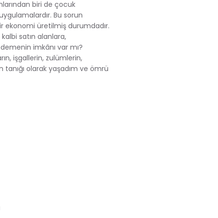
nlarından biri de çocuk
şı uygulamalardır. Bu sorun
 bir ekonomi üretilmiş durumdadır.
 kalbi satın alanlara,
n demenin imkânı var mı?
n, işgallerin, zulümlerin,
n tanığı olarak yaşadım ve ömrü
i