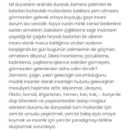
tel duvarların ardında durarak, kamera çekimleri ile
batırılan botlardaki mültecilerin balıklara yem olmasını
görmezden gelerek ortaya koyduğu gayrı insani
durum acı vericidir. Kıyıya vuran minik cansız bedenlere
sarılan annelerin, babaların çığlıklarına sağır insanların
yaşadığı bir çağda feryadı bastırılan bir ülkenin
insanı olarak maruz kaldığımız vicdan azabının
karşılığında bir gün bugünün zalimlerinin de göçmen
olmalarını diliyoruz. Ülkesi insanlarına, çocuklarına,
kadınlarına, yaşlılarına işkence edenleri görmeyen,
görmezden gelenlerden daha zalim kimdir?
Zamanın, çağın, yakın geleceğin sorumluluğunu
müdrik insanlar olarak insanlığın huzurlu geleceğinin
mesuliyeti hepimize aittir. Miyanmar, Ukrayna,
Filistin, Somali, Afganistan, Yemen, İran, Irak, … Suriye’de
olup bitenlerin ve yaşananlardan dolayı mağdur
olanların durumu ile dünyadaki tüm mülteciler için
yeni bir umudu yeşertmek, yeni bir bakış açısı ortaya
koymak ve insanlık için yeni bir paradigmayı birlikte
oluşturmak zorundayız.