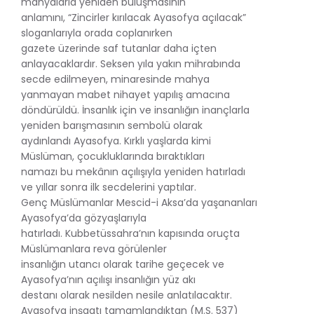
mahyalarla yeniden buluşmasının
anlamını, “Zincirler kırılacak Ayasofya açılacak”
sloganlarıyla orada coplanırken
gazete üzerinde saf tutanlar daha içten
anlayacaklardır. Seksen yıla yakın mihrabında
secde edilmeyen, minaresinde mahya
yanmayan mabet nihayet yapılış amacına
döndürüldü. İnsanlık için ve insanlığın inançlarla
yeniden barışmasının sembolü olarak
aydınlandı Ayasofya. Kırklı yaşlarda kimi
Müslüman, çocukluklarında bıraktıkları
namazı bu mekânın açılışıyla yeniden hatırladı
ve yıllar sonra ilk secdelerini yaptılar.
Genç Müslümanlar Mescid-i Aksa’da yaşananları
Ayasofya’da gözyaşlarıyla
hatırladı. Kubbetüssahra’nın kapısında oruçta
Müslümanlara reva görülenler
insanlığın utancı olarak tarihe geçecek ve
Ayasofya’nın açılışı insanlığın yüz akı
destanı olarak nesilden nesile anlatılacaktır.
Ayasofya inşaatı tamamlandıktan (M.S. 537)