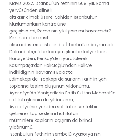
Mayıs 2022. İstanbul'un fethinin 569. yılı. Roma
yeryüzünden silineli
altı asır olmak üzere. Sahiden İstanbul’un
Müslümanların kontrolüne
geçişinin mi, Roma’nın yıkılışının mı bayramıdır?
Kim nereden nasıl
okumak isterse istesin bu İstanbul’un bayramıdır.
Dolmabahçe’den karaya çıkarılan kalyonların
Harbiye’den, Feriköy’den yürütülerek
Kasımpaşa’dan Halıcıoğlu’ndan Haliç’e
indirildiğinin bayramı! Balat’ta,
Edirnekapı’da, Topkapı’da surların Fatih’in Şahi
toplarına teslim oluşunun yıldönümü.
Ayasofya’da Yeniçerilerin Fatih Sultan Mehmet’le
saf tutuşlarının da yıldönümü;
Ayasofya’nın yeniden saf tutan ve tekbir
getirerek top seslerini hatırlatan
müminlere kapılarını açışının da birinci
yıldönümü.
İstanbul’un fethinin sembolü Ayasofya’nın