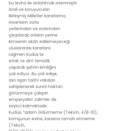
bu levha ile anlatılmak istenmiştir.
İsrail ve koruyucuları
Birleşmiş Milletler kararlarına,
insanların zorla
yerlerinden ve evlerinden
çıkarılarak onların yerine
kimsenin iskân edilemeyeceği
uluslararası kararlara
rağmen Kudüs’te
etnik ve dinî temizlik
yaparak şehrin kimliğini
yok ediyor. Bu yok edişe,
asrı aşan tarihî vakaları
sahiplenerek sureti haktan
görünmeye çalışan
emperyalist zalimler de
seyirci kalmaktadır.
Kudüs, “adam öldürmeme (Tekvîn, 4/8-10),
komşunun evine, karısına tamah etmeme
(Tekvîn,