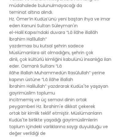
müdahalede bulunulmayacağı da
teminat altına alındı.
Hz. Ömer’in Kudüs’ünü yeni baştan ihya ve imar
eden Kanuni Sultan Süleyman'ın
el-Halil Kapısı’ndaki duvara “Lâ ilâhe illallâh
İbrahim Halîlullah”
yazdırması bu kutsal şehrin sadece
Müslümanlara ait olmadığını, şehrin çok
dinli, çok kültürlü kimliğini kabulünü insanlığa ilan
eder. Osmanlı Sultanı “Lâ
ilâhe illallah Muhammedün Rasûlullah” yerine
kapının üstüne “Lâ ilâhe illallah
İbrahim Halilullah” yazdırarak Kudüs'te yaşayan
gayrimüslim toplumu
incitmemiş ve üç semavi dinin ortak
peygamberi Hz. İbrahim'e dikkat çekerek
ortak bir kimlik teklif etmiştir. Müslümanların
Kudüs'te birlikte yaşadığı gayrimüslimlerin
toplum içindeki varlıklarına saygı duyulduğu ve
değer verildiği de