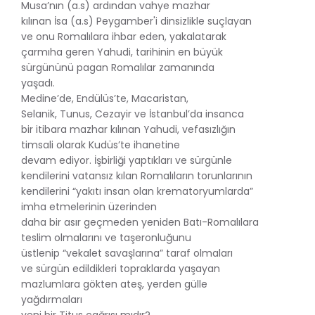
Musa’nın (a.s) ardından vahye mazhar
kılınan İsa (a.s) Peygamber'i dinsizlikle suçlayan
ve onu Romalılara ihbar eden, yakalatarak
çarmıha geren Yahudi, tarihinin en büyük
sürgününü pagan Romalılar zamanında
yaşadı.
Medine’de, Endülüs’te, Macaristan,
Selanik, Tunus, Cezayir ve İstanbul’da insanca
bir itibara mazhar kılınan Yahudi, vefasızlığın
timsali olarak Kudüs’te ihanetine
devam ediyor. İşbirliği yaptıkları ve sürgünle
kendilerini vatansız kılan Romalıların torunlarının
kendilerini “yakıtı insan olan krematoryumlarda”
imha etmelerinin üzerinden
daha bir asır geçmeden yeniden Batı-Romalılara
teslim olmalarını ve taşeronluğunu
üstlenip “vekalet savaşlarına” taraf olmaları
ve sürgün edildikleri topraklarda yaşayan
mazlumlara gökten ateş, yerden gülle
yağdırmaları
yeni bir Titus çağrısı mıdır?