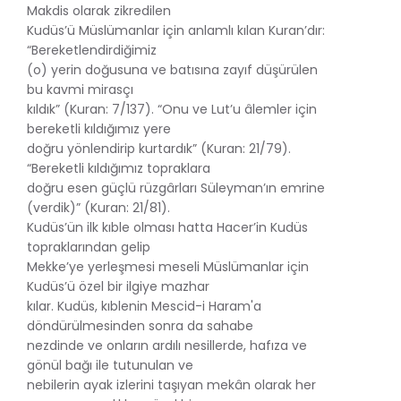
Makdis olarak zikredilen
Kudüs’ü Müslümanlar için anlamlı kılan Kuran’dır:
“Bereketlendirdiğimiz
(o) yerin doğusuna ve batısına zayıf düşürülen
bu kavmi mirasçı
kıldık” (Kuran: 7/137). “Onu ve Lut’u âlemler için
bereketli kıldığımız yere
doğru yönlendirip kurtardık” (Kuran: 21/79).
“Bereketli kıldığımız topraklara
doğru esen güçlü rüzgârları Süleyman’ın emrine
(verdik)” (Kuran: 21/81).
Kudüs’ün ilk kıble olması hatta Hacer’in Kudüs
topraklarından gelip
Mekke’ye yerleşmesi meseli Müslümanlar için
Kudüs’ü özel bir ilgiye mazhar
kılar. Kudüs, kıblenin Mescid-i Haram'a
döndürülmesinden sonra da sahabe
nezdinde ve onların ardılı nesillerde, hafıza ve
gönül bağı ile tutunulan ve
nebilerin ayak izlerini taşıyan mekân olarak her