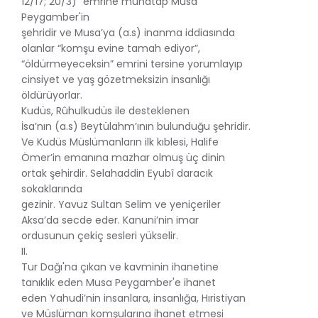
12/17; 20/3)” emrine muhatap Musa
Peygamber'in
şehridir ve Musa’ya (a.s) inanma iddiasında
olanlar “komşu evine tamah ediyor”,
“öldürmeyeceksin” emrini tersine yorumlayıp
cinsiyet ve yaş gözetmeksizin insanlığı
öldürüyorlar.
Kudüs, Rûhulkudüs ile desteklenen
İsa’nın (a.s) Beytülahm’ının bulunduğu şehridir.
Ve Kudüs Müslümanların ilk kıblesi, Halife
Ömer’in emanına mazhar olmuş üç dinin
ortak şehirdir. Selahaddin Eyubî daracık
sokaklarında
gezinir. Yavuz Sultan Selim ve yeniçeriler
Aksa’da secde eder. Kanuni’nin imar
ordusunun çekiç sesleri yükselir.
II.
Tur Dağı'na çıkan ve kavminin ihanetine
tanıklık eden Musa Peygamber'e ihanet
eden Yahudi’nin insanlara, insanlığa, Hıristiyan
ve Müslüman komşularına ihanet etmesi