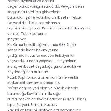
zaman ayrıcalıklı ve özel bir
değer olarak varlığını sürdürdü. Peygamberin
sağlığında fethi için girişimlerde
bulunulan şehre yakınlaşılan ilk sefer Tebük
Gazvesi’dir. Filistin topraklarının
kapısını aralayan ve Kudüs'e merhaba dediğimiz
yeni bir Tebük seferine
ihtiyaç var.
Hz. Ömer’in halifeliği yıllarında 638 (h.15)
senesinde İslam hâkimiyetine
girdiğinde Kudüs’te sadece Hıristiyanlar
yaşıyordu. Burada yaşayan Hristiyanların
inanç ve ibadet özgürlüğü garanti edildi ve
Zeytindağı'nda bulunan
Patrik Sophronios'a bir emannâme verildi.
Kudüs'teki Kamame Kilisesi, Hz.
İsa'nın doğum yeri olan ve büyük kilisenin
bulunduğu Beytüllahim ile diğer
kutsal mekânları ziyaret edecek Gürcü, Habeş,
Kıpti, Süryani, Ermeni, Nasturi,
Yakubi ve Marunî Hristiyanlara herhangi bir