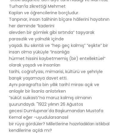
Turhan’la zikrettiği Mehmet
Kaplan ve öğrencilerine borçludur.
Tanpınar, insan talihinin bîçare hâllerini hayatının
her deminde “kaderini
alevden bir gömlek gibi sırtında” taşıyarak
parasızlık ve yalnızlık içinde
yaşadı. Bu sıkıntılı ve “hep geç kalmış” “eşikte” bir
insan olma yüküyle “insanlığa
hürmet hissini kaybetmemiş (bir) entellektüel”
olarak yaşadı ve insanları
tarihi, coğrafyası, mimarisi, kültürü ve şehriyle
barışık yaşamaya davet etti.
Aynı paragrafta bin yıllık tarihî mirası açık ve
anlaşılır bir lisanla anlatırken
“sükût suikastı”na maruz kalmış olmanın
şuurundaydı. "1922 yılının 26 Ağustos
gecesi Dumlupınar'da Başkumandan Mustafa
Kemal eğer -uyudularsanasıl
bir rüya gördüler? Milletlerine hazırladıkları istikbal
kendilerine açıldı mı?