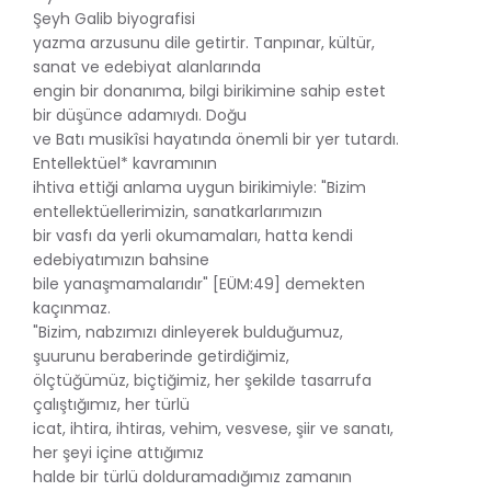
Şeyh Galib biyografisi
yazma arzusunu dile getirtir. Tanpınar, kültür,
sanat ve edebiyat alanlarında
engin bir donanıma, bilgi birikimine sahip estet
bir düşünce adamıydı. Doğu
ve Batı musikîsi hayatında önemli bir yer tutardı.
Entellektüel* kavramının
ihtiva ettiği anlama uygun birikimiyle: "Bizim
entellektüellerimizin, sanatkarlarımızın
bir vasfı da yerli okumamaları, hatta kendi
edebiyatımızın bahsine
bile yanaşmamalarıdır" [EÜM:49] demekten
kaçınmaz.
"Bizim, nabzımızı dinleyerek bulduğumuz,
şuurunu beraberinde getirdiğimiz,
ölçtüğümüz, biçtiğimiz, her şekilde tasarrufa
çalıştığımız, her türlü
icat, ihtira, ihtiras, vehim, vesvese, şiir ve sanatı,
her şeyi içine attığımız
halde bir türlü dolduramadığımız zamanın