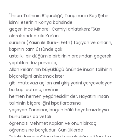
"İnsan Talihinin Bîçareliği”, Tanpınar’ın Beş Şehir
isimli eserinin Konya bahsinde
geçer. İnce Minareli Camiyi anlatırken: ”Süs
olarak sadece iki Kur'an
suresini (Yasin ile Sûre-i Feth) taşıyan ve onların,
kapının tam üstünde çok
ustalıklı bir düğümle birbirinin arasından geçerek
yaptıkları düz pervazla,
Allah kelâmının büyüklüğü önünde insan talihinin
bîçareliğini anlatmak ister
gibi mütevazı açılan asıl giriş yerini çerçeveleyen
bu kapı bütünü, nev'inin
hemen hemen yegânesidir” der. Hayatını insan
talihinin bîçareliğini ispatlarcasına
yaşayan Tanpınar, bugün hâlâ hayatımızdaysa
bunu biraz da vefalı
öğrencisi Mehmet Kaplan ve onun birkaç
öğrencisine borçludur. Günlüklerde
“öteki düşünce”den diye tanımladığı ve Mümtaz