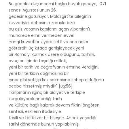
Bu geceler düşüncemi başka büyük geceye, 1071
senesi Ağustos'unun 26.
gecesine götürüyor. Malazgirt'te bileğinin
kuvvetiyle, dehasının zoruyla bize
bu aziz vatanın kapılarını açan Alparslan'ı,
muharebe emri vermeden evvel
hangi kuvvetler ziyaret etti ve ona neler
gösterdi? Üç kıtada genişleyecek yeni
bir Roma'yı kurmak üzere olduğunu, talihini,
avuçları içinde taşıdığı milleti,
yeni bir tarih ve coğrafyanın emrine verdiğini,
yeni bir terkibin doğmasına bir
çınar gibi yetişip kök salmasına sebep olduğunu
acaba hissetmiş miydi?" [BŞ:56].
Tanpınar’ın ilginç bir aidiyet ve terkiple
kurgulayarak önerdiği tarih
ve kültüre bağlı kalarak devam fikrini öngören
sentezi, eskilerin ifadesiyle
tevili ve telfiki zor bir bileşen. Ancak yaşadığı
tarihî dönemde bunun yapılabilmiş