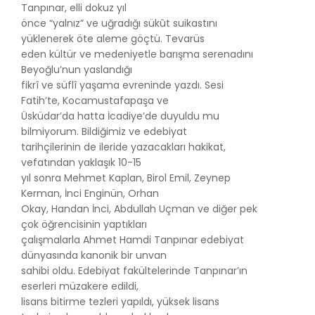
Tanpınar, elli dokuz yıl
önce “yalnız” ve uğradığı sükût suikastını
yüklenerek öte aleme göçtü. Tevarüs
eden kültür ve medeniyetle barışma serenadını
Beyoğlu’nun yaslandığı
fikrî ve süflî yaşama evreninde yazdı. Sesi
Fatih’te, Kocamustafapaşa ve
Üsküdar’da hatta İcadiye’de duyuldu mu
bilmiyorum. Bildiğimiz ve edebiyat
tarihçilerinin de ileride yazacakları hakikat,
vefatından yaklaşık 10-15
yıl sonra Mehmet Kaplan, Birol Emil, Zeynep
Kerman, İnci Enginün, Orhan
Okay, Handan İnci, Abdullah Uçman ve diğer pek
çok öğrencisinin yaptıkları
çalışmalarla Ahmet Hamdi Tanpınar edebiyat
dünyasında kanonik bir unvan
sahibi oldu. Edebiyat fakültelerinde Tanpınar’ın
eserleri müzakere edildi,
lisans bitirme tezleri yapıldı, yüksek lisans