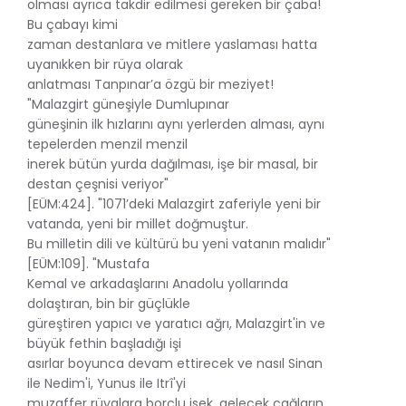
olması ayrıca takdir edilmesi gereken bir çaba!
Bu çabayı kimi
zaman destanlara ve mitlere yaslaması hatta
uyanıkken bir rüya olarak
anlatması Tanpınar’a özgü bir meziyet!
"Malazgirt güneşiyle Dumlupınar
güneşinin ilk hızlarını aynı yerlerden alması, aynı
tepelerden menzil menzil
inerek bütün yurda dağılması, işe bir masal, bir
destan çeşnisi veriyor"
[EÜM:424]. "1071’deki Malazgirt zaferiyle yeni bir
vatanda, yeni bir millet doğmuştur.
Bu milletin dili ve kültürü bu yeni vatanın malıdır"
[EÜM:109]. "Mustafa
Kemal ve arkadaşlarını Anadolu yollarında
dolaştıran, bin bir güçlükle
güreştiren yapıcı ve yaratıcı ağrı, Malazgirt'in ve
büyük fethin başladığı işi
asırlar boyunca devam ettirecek ve nasıl Sinan
ile Nedim'i, Yunus ile Itrî'yi
muzaffer rüyalara borçlu isek, gelecek çağların