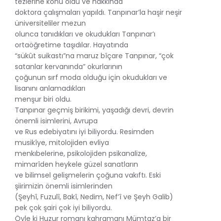
tezlerine konu oldu ve hakkında
doktora çalışmaları yapıldı. Tanpınar’la haşir neşir
üniversiteliler mezun
olunca tanıdıkları ve okudukları Tanpınar’ı
ortaöğretime taşıdılar. Hayatında
“sükût suikastı”na maruz bîçare Tanpınar, “çok
satanlar kervanında” okurlarının
çoğunun sırf moda olduğu için okudukları ve
lisanını anlamadıkları
menşur biri oldu.
Tanpınar geçmiş birikimi, yaşadığı devri, devrin
önemli isimlerini, Avrupa
ve Rus edebiyatını iyi biliyordu. Resimden
musikîye, mitolojiden evliya
menkıbelerine, psikolojiden psikanalize,
mimarîden heykele güzel sanatların
ve bilimsel gelişmelerin çoğuna vakıftı. Eski
şiirimizin önemli isimlerinden
(Şeyhî, Fuzulî, Bakî, Nedim, Nef’î ve Şeyh Galib)
pek çok şairi çok iyi biliyordu.
Öyle ki Huzur romanı kahramanı Mümtaz’a bir