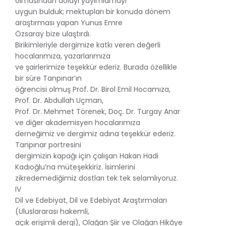
olmasından dolayı yayımlamayı
uygun bulduk; mektupları bir konuda dönem
araştırması yapan Yunus Emre
Özsaray bize ulaştırdı.
Birikimleriyle dergimize katkı veren değerli
hocalarımıza, yazarlarımıza
ve şairlerimize teşekkür ederiz. Burada özellikle
bir süre Tanpınar’ın
öğrencisi olmuş Prof. Dr. Birol Emil Hocamıza,
Prof. Dr. Abdullah Uçman,
Prof. Dr. Mehmet Törenek, Doç. Dr. Turgay Anar
ve diğer akademisyen hocalarımıza
derneğimiz ve dergimiz adına teşekkür ederiz.
Tanpınar portresini
dergimizin kapağı için çalışan Hakan Hadi
Kadıoğlu’na müteşekkiriz. İsimlerini
zikredemediğimiz dostları tek tek selamlıyoruz.
IV
Dil ve Edebiyat, Dil ve Edebiyat Araştırmaları
(Uluslararası hakemli,
açık erişimli dergi), Olağan Şiir ve Olağan Hikâye