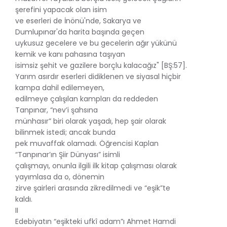
şerefini yapacak olan isim
ve eserleri de İnönü'nde, Sakarya ve
Dumlupınar'da harita başında geçen
uykusuz gecelere ve bu gecelerin ağır yükünü
kemik ve kanı pahasına taşıyan
isimsiz şehit ve gazilere borçlu kalacağız" [BŞ:57].
Yarım asırdır eserleri didiklenen ve siyasal hiçbir
kampa dahil edilemeyen,
edilmeye çalışılan kampları da reddeden
Tanpınar, “nev’i şahsına
münhasır” biri olarak yaşadı, hep şair olarak
bilinmek istedi; ancak bunda
pek muvaffak olamadı. Öğrencisi Kaplan
“Tanpınar’ın Şiir Dünyası” isimli
çalışmayı, onunla ilgili ilk kitap çalışması olarak
yayımlasa da o, dönemin
zirve şairleri arasında zikredilmedi ve “eşik”te
kaldı.
II
Edebiyatın “eşikteki ufkî adam”ı Ahmet Hamdi