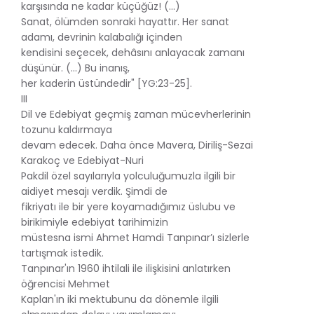
karşısında ne kadar küçüğüz! (...)
Sanat, ölümden sonraki hayattır. Her sanat
adamı, devrinin kalabalığı içinden
kendisini seçecek, dehâsını anlayacak zamanı
düşünür. (...) Bu inanış,
her kaderin üstündedir" [YG:23-25].
III
Dil ve Edebiyat geçmiş zaman mücevherlerinin
tozunu kaldırmaya
devam edecek. Daha önce Mavera, Diriliş-Sezai
Karakoç ve Edebiyat-Nuri
Pakdil özel sayılarıyla yolculuğumuzla ilgili bir
aidiyet mesajı verdik. Şimdi de
fikriyatı ile bir yere koyamadığımız üslubu ve
birikimiyle edebiyat tarihimizin
müstesna ismi Ahmet Hamdi Tanpınar’ı sizlerle
tartışmak istedik.
Tanpınar'ın 1960 ihtilali ile ilişkisini anlatırken
öğrencisi Mehmet
Kaplan'ın iki mektubunu da dönemle ilgili