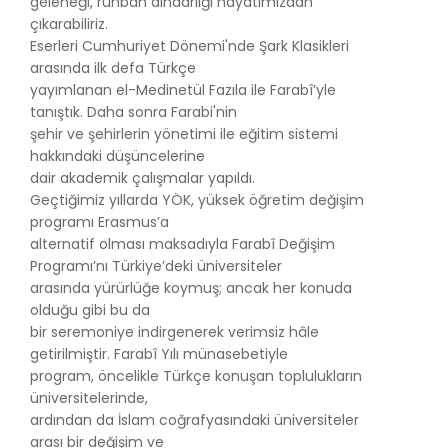
geleneği, ruhban dindarlığı hayatımızdan
çıkarabiliriz.
Eserleri Cumhuriyet Dönemi'nde Şark Klasikleri
arasında ilk defa Türkçe
yayımlanan el-Medinetül Fazıla ile Farabî’yle
tanıştık. Daha sonra Farabi'nin
şehir ve şehirlerin yönetimi ile eğitim sistemi
hakkındaki düşüncelerine
dair akademik çalışmalar yapıldı.
Geçtiğimiz yıllarda YÖK, yüksek öğretim değişim
programı Erasmus’a
alternatif olması maksadıyla Farabî Değişim
Programı’nı Türkiye’deki üniversiteler
arasında yürürlüğe koymuş; ancak her konuda
olduğu gibi bu da
bir seremoniye indirgenerek verimsiz hâle
getirilmiştir. Farabî Yılı münasebetiyle
program, öncelikle Türkçe konuşan toplulukların
üniversitelerinde,
ardından da İslam coğrafyasındaki üniversiteler
arası bir değişim ve