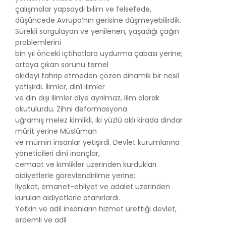
çalışmalar yapsaydı bilim ve felsefede,
düşüncede Avrupa’nın gerisine düşmeyebilirdik.
Sürekli sorgulayan ve yenilenen, yaşadığı çağın
problemlerini
bin yıl önceki içtihatlara uydurma çabası yerine;
ortaya çıkan sorunu temel
akideyi tahrip etmeden çözen dinamik bir nesil
yetişirdi. İlimler, dinî ilimler
ve din dışı ilimler diye ayrılmaz, ilim olarak
okutulurdu. Zihni deformasyona
uğramış melez kimlikli, iki yüzlü aklı kirada dindar
mürit yerine Müslüman
ve mümin insanlar yetişirdi. Devlet kurumlarına
yöneticileri dinî inançlar,
cemaat ve kimlikler üzerinden kurdukları
aidiyetlerle görevlendirilme yerine;
liyakat, emanet-ehliyet ve adalet üzerinden
kurulan aidiyetlerle atanırlardı.
Yetkin ve adil insanların hizmet ürettiği devlet,
erdemli ve adil