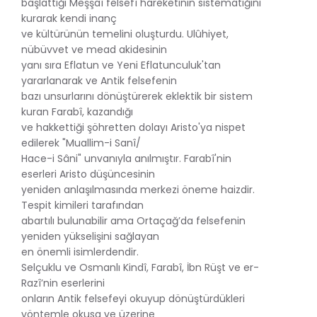
başlattığı Meşşaî felsefî hareketinin sistematiğini
kurarak kendi inanç
ve kültürünün temelini oluşturdu. Ulûhiyet,
nübüvvet ve mead akidesinin
yanı sıra Eflatun ve Yeni Eflatunculuk'tan
yararlanarak ve Antik felsefenin
bazı unsurlarını dönüştürerek eklektik bir sistem
kuran Farabî, kazandığı
ve hakkettiği şöhretten dolayı Aristo'ya nispet
edilerek "Muallim-i Sanî/
Hace-i Sâni" unvanıyla anılmıştır. Farabî'nin
eserleri Aristo düşüncesinin
yeniden anlaşılmasında merkezi öneme haizdir.
Tespit kimileri tarafından
abartılı bulunabilir ama Ortaçağ’da felsefenin
yeniden yükselişini sağlayan
en önemli isimlerdendir.
Selçuklu ve Osmanlı Kindî, Farabî, İbn Rüşt ve er-
Razî’nin eserlerini
onların Antik felsefeyi okuyup dönüştürdükleri
yöntemle okusa ve üzerine