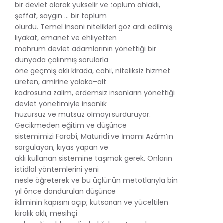
bir devlet olarak yükselir ve toplum ahlaklı,
şeffaf, saygın … bir toplum
olurdu. Temel insani nitelikleri göz ardı edilmiş
liyakat, emanet ve ehliyetten
mahrum devlet adamlarının yönettiği bir
dünyada çalınmış sorularla
öne geçmiş aklı kirada, cahil, niteliksiz hizmet
üreten, amirine yalaka–alt
kadrosuna zalim, erdemsiz insanların yönettiği
devlet yönetimiyle insanlık
huzursuz ve mutsuz olmayı sürdürüyor.
Gecikmeden eğitim ve düşünce
sistemimizi Farabî, Maturidî ve İmamı Azâm’ın
sorgulayan, kıyas yapan ve
aklı kullanan sistemine taşımak gerek. Onların
istidlal yöntemlerini yeni
nesle öğreterek ve bu üçlünün metotlarıyla bin
yıl önce dondurulan düşünce
ikliminin kapısını açıp; kutsanan ve yüceltilen
kiralık aklı, mesihçi