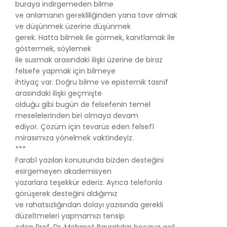
buraya indirgemeden bilme
ve anlamanın gerekliliğinden yana tavır almak
ve düşünmek üzerine düşünmek
gerek. Hatta bilmek ile görmek, kanıtlamak ile
göstermek, söylemek
ile susmak arasındaki ilişki üzerine de biraz
felsefe yapmak için bilmeye
ihtiyaç var. Doğru bilme ve epistemik tasnif
arasındaki ilişki geçmişte
olduğu gibi bugün de felsefenin temel
meselelerinden biri olmaya devam
ediyor. Çözüm için tevarüs eden felsefî
mirasımıza yönelmek vaktindeyiz.
***
Farabî yazıları konusunda bizden desteğini
esirgemeyen akademisyen
yazarlara teşekkür ederiz. Ayrıca telefonla
görüşerek desteğini aldığımız
ve rahatsızlığından dolayı yazısında gerekli
düzeltmeleri yapmamızı tensip
eden Prof. Dr. Mehmet Bayrakdar hocaya acil