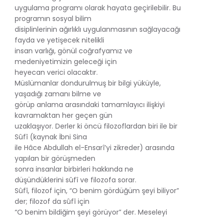
uygulama programı olarak hayata geçirilebilir. Bu
programın sosyal bilim
disiplinlerinin ağırlıklı uygulanmasının sağlayacağı
fayda ve yetişecek nitelikli
insan varlığı, gönül coğrafyamız ve
medeniyetimizin geleceği için
heyecan verici olacaktır.
Müslümanlar dondurulmuş bir bilgi yüküyle,
yaşadığı zamanı bilme ve
görüp anlama arasındaki tamamlayıcı ilişkiyi
kavramaktan her geçen gün
uzaklaşıyor. Derler ki öncü filozoflardan biri ile bir
Sûfî (kaynak İbni Sina
ile Hâce Abdullah el-Ensarî’yi zikreder) arasında
yapılan bir görüşmeden
sonra insanlar birbirleri hakkında ne
düşündüklerini sûfî ve filozofa sorar.
Sûfî, filozof için, “O benim gördüğüm şeyi biliyor”
der; filozof da sûfî için
“O benim bildiğim şeyi görüyor” der. Meseleyi