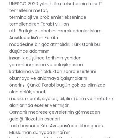
UNESCO 2020 yılını İslâm felsefesinin felsefî
temellerini metot,
terminoloji ve problemler ekseninde
temellendiren Farabî yılı ilan
etti. Bu ilginin sebebini merak edenler İslam
Ansiklopedisi’nin Farabî
maddesine bir göz atmalıdır. Türkistanlı bu
düşünce adamının
insanlık düşünce tarihinin yeniden
yorumlanmasına ve anlaşılmasına
katkılarına vâkıf olduktan sonra eserlerini
okumaya ve anlamaya çalışmalarını
öneririz. Çünkü Farabî bugün çok azı elimizde
olan ahlâk, sanat,
musıki, mantık, siyaset, dil, ilim/bilim ve metafizik
alanlarında eserler vermiştir.
Osmanlı medrese çevrelerinin görmezden
geldiği filozofun eserleri
tarih boyunca Kıta Avrupası’nda itibar gördü.
Müslüman dünyada Kindi'nin