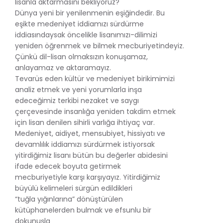
lisanla aktarmasını bekliyoruz?
Dünya yeni bir yenilenmenin eşiğindedir. Bu
eşikte medeniyet iddiamızı sürdürme
iddiasındaysak öncelikle lisanımızı-dilimizi
yeniden öğrenmek ve bilmek mecburiyetindeyiz.
Çünkü dil-lisan olmaksızın konuşamaz,
anlayamaz ve aktaramayız.
Tevarüs eden kültür ve medeniyet birikimimizi
analiz etmek ve yeni yorumlarla inşa
edeceğimiz terkibi nezaket ve saygı
çerçevesinde insanlığa yeniden takdim etmek
için lisan denilen sihirli varlığa ihtiyaç var.
Medeniyet, aidiyet, mensubiyet, hissiyatı ve
devamlılık iddiamızı sürdürmek istiyorsak
yitirdiğimiz lisanı bütün bu değerler abidesini
ifade edecek boyuta getirmek
mecburiyetiyle karşı karşıyayız. Yitirdiğimiz
büyülü kelimeleri sürgün edildikleri
“tuğla yığınlarına” dönüştürülen
kütüphanelerden bulmak ve efsunlu bir
dokunuşla