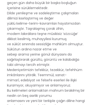
geçen gün daha büyük bir başka boşluğun
içerisine sürüklemektedir.
Dilde yenileşme ve sadeleştirme çalışmaları
dilimizi kısırlaştırmış ve değer
yüklü kelime-terim-kavramları hayatımızdan
çıkarmıştır. Taşralaşmış çorak zihin,
modern lakırdılara teşne mûsikisiz ‘sözcüğe’
dikkat kesilmiş, muhayyilesi kurumuş
ve sükût sınırında sessizliğe mahkûm olmuştur.
Sükûtun ardına nazar etme ve
sebep arama yerine gönül dünyasını da
sağırlaştırarak gürültü, görüntü ve kalabalığa
tabi olmayı tercih etmiştir.
Medeniyetimizin tefekkür, tezekkür, tefehhüm
imkânlarını yitirdik. Teemmül, sanat-
mimarî, edebiyat ve felsefe eserleri ile ilişki
kuramıyor, okuyamıyor ve anlamıyoruz.
Bu kelimeleri anlamaktan mahrum bırakılmış bir
neslin on beş asırlık yorumu
anlamasını ve yeni bir terkiple çağın diline hangi