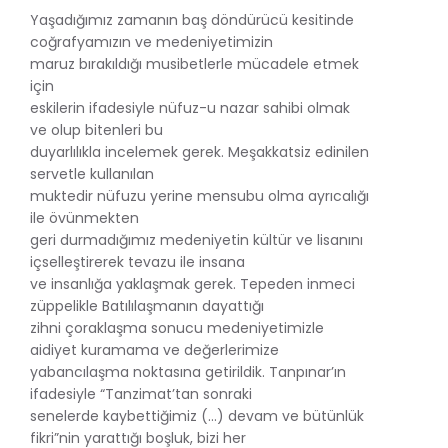
Yaşadığımız zamanın baş döndürücü kesitinde
coğrafyamızın ve medeniyetimizin
maruz bırakıldığı musibetlerle mücadele etmek
için
eskilerin ifadesiyle nüfuz-u nazar sahibi olmak
ve olup bitenleri bu
duyarlılıkla incelemek gerek. Meşakkatsiz edinilen
servetle kullanılan
muktedir nüfuzu yerine mensubu olma ayrıcalığı
ile övünmekten
geri durmadığımız medeniyetin kültür ve lisanını
içselleştirerek tevazu ile insana
ve insanlığa yaklaşmak gerek. Tepeden inmeci
züppelikle Batılılaşmanın dayattığı
zihni çoraklaşma sonucu medeniyetimizle
aidiyet kuramama ve değerlerimize
yabancılaşma noktasına getirildik. Tanpınar’ın
ifadesiyle “Tanzimat’tan sonraki
senelerde kaybettiğimiz (…) devam ve bütünlük
fikri”nin yarattığı boşluk, bizi her