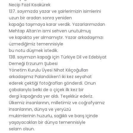
Necip Fazıl Kısakürek
137. sayımızda yazar ve şairlerimizin isimlerini
uzun bir aradan sonra yeniden
kapağa taşımaya karar verdik. Yazarlarımızdan
Mehtap Altan’ın ismi sehven unutulmuş
ve kapakta yer almamıştır. Yazar arkadaşımızı
üzmediğimiz temennisiyle
bu notu düşmek istedik.
138. sayımızın kapağı için Türkiye Dil ve Edebiyat
Derneği Erzurum Şubesi
Yönetim Kurulu Üyesi Nihat Kılıçoğulları
arkadaşımız Palandöken’i iki kez seyahat
ederek çektiği fotoğrafları gönderdi. Onun
çabalarıyla belki de o çiçek ilk kez bir
dergi kapağında yer aldı. Teşekkür ederiz.
Ülkemiz insanlarının, milletimiz ve coğrafyamız
insanlarının, dünya ve yeryüzü
mukimlerinin huzurlu, sağlıklı ve barış içinde
yaşayacakları bir dünya temennisiyle
selam olsun.