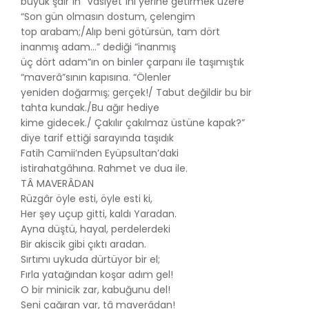
büyük şair”in “Vasiyet”ini yerine getirmek üzere
“Son gün olmasın dostum, çelengim
top arabam;/Alıp beni götürsün, tam dört
inanmış adam...” dediği “inanmış
üç dört adam”ın on binler çarpanı ile taşımıştık
“maverâ”sının kapısına. “Ölenler
yeniden doğarmış; gerçek!/ Tabut değildir bu bir
tahta kundak./Bu ağır hediye
kime gidecek./ Çakılır çakılmaz üstüne kapak?”
diye tarif ettiği sarayında taşıdık
Fatih Camii’nden Eyüpsultan’daki
istirahatgâhına. Rahmet ve dua ile.
TÂ MAVERÂDAN
Rüzgâr öyle esti, öyle esti ki,
Her şey uçup gitti, kaldı Yaradan.
Ayna düştü, hayal, perdelerdeki
Bir akiscik gibi çıktı aradan.
Sırtımı uykuda dürtüyor bir el;
Fırla yatağından koşar adım gel!
O bir minicik zar, kabuğunu del!
Seni çağıran var, tâ maverâdan!