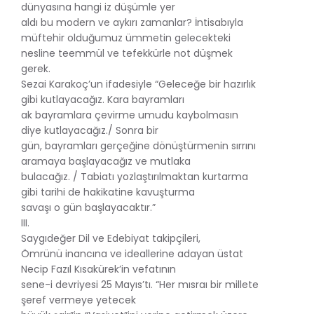
dünyasına hangi iz düşümle yer
aldı bu modern ve aykırı zamanlar? İntisabıyla
müftehir olduğumuz ümmetin gelecekteki
nesline teemmül ve tefekkürle not düşmek
gerek.
Sezai Karakoç’un ifadesiyle “Geleceğe bir hazırlık
gibi kutlayacağız. Kara bayramları
ak bayramlara çevirme umudu kaybolmasın
diye kutlayacağız./ Sonra bir
gün, bayramları gerçeğine dönüştürmenin sırrını
aramaya başlayacağız ve mutlaka
bulacağız. / Tabiatı yozlaştırılmaktan kurtarma
gibi tarihi de hakikatine kavuşturma
savaşı o gün başlayacaktır.”
III.
Saygıdeğer Dil ve Edebiyat takipçileri,
Ömrünü inancına ve ideallerine adayan üstat
Necip Fazıl Kısakürek’in vefatının
sene-i devriyesi 25 Mayıs’tı. “Her mısraı bir millete
şeref vermeye yetecek