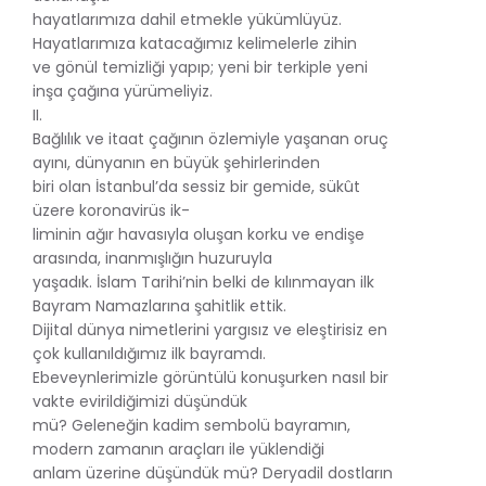
hayatlarımıza dahil etmekle yükümlüyüz.
Hayatlarımıza katacağımız kelimelerle zihin
ve gönül temizliği yapıp; yeni bir terkiple yeni
inşa çağına yürümeliyiz.
II.
Bağlılık ve itaat çağının özlemiyle yaşanan oruç
ayını, dünyanın en büyük şehirlerinden
biri olan İstanbul’da sessiz bir gemide, sükût
üzere koronavirüs ik-
liminin ağır havasıyla oluşan korku ve endişe
arasında, inanmışlığın huzuruyla
yaşadık. İslam Tarihi’nin belki de kılınmayan ilk
Bayram Namazlarına şahitlik ettik.
Dijital dünya nimetlerini yargısız ve eleştirisiz en
çok kullanıldığımız ilk bayramdı.
Ebeveynlerimizle görüntülü konuşurken nasıl bir
vakte evirildiğimizi düşündük
mü? Geleneğin kadim sembolü bayramın,
modern zamanın araçları ile yüklendiği
anlam üzerine düşündük mü? Deryadil dostların