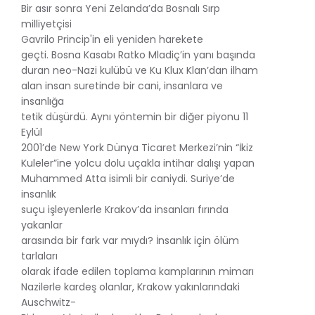
Bir asır sonra Yeni Zelanda’da Bosnalı Sırp
milliyetçisi
Gavrilo Princip'in eli yeniden harekete
geçti. Bosna Kasabı Ratko Mladiç’in yanı başında
duran neo-Nazi kulübü ve Ku Klux Klan’dan ilham
alan insan suretinde bir cani, insanlara ve
insanlığa
tetik düşürdü. Aynı yöntemin bir diğer piyonu 11
Eylül
2001’de New York Dünya Ticaret Merkezi’nin “İkiz
Kuleler”ine yolcu dolu uçakla intihar dalışı yapan
Muhammed Atta isimli bir caniydi. Suriye’de
insanlık
suçu işleyenlerle Krakov’da insanları fırında
yakanlar
arasında bir fark var mıydı? İnsanlık için ölüm
tarlaları
olarak ifade edilen toplama kamplarının mimarı
Nazilerle kardeş olanlar, Krakow yakınlarındaki
Auschwitz-