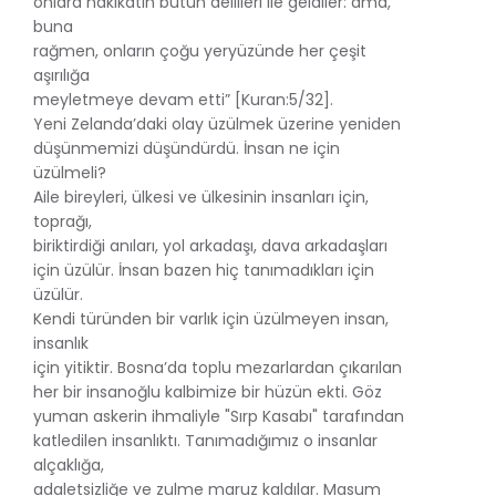
onlara hakikatin bütün delilleri ile geldiler: ama,
buna
rağmen, onların çoğu yeryüzünde her çeşit
aşırılığa
meyletmeye devam etti” [Kuran:5/32].
Yeni Zelanda’daki olay üzülmek üzerine yeniden
düşünmemizi düşündürdü. İnsan ne için
üzülmeli?
Aile bireyleri, ülkesi ve ülkesinin insanları için,
toprağı,
biriktirdiği anıları, yol arkadaşı, dava arkadaşları
için üzülür. İnsan bazen hiç tanımadıkları için
üzülür.
Kendi türünden bir varlık için üzülmeyen insan,
insanlık
için yitiktir. Bosna’da toplu mezarlardan çıkarılan
her bir insanoğlu kalbimize bir hüzün ekti. Göz
yuman askerin ihmaliyle "Sırp Kasabı" tarafından
katledilen insanlıktı. Tanımadığımız o insanlar
alçaklığa,
adaletsizliğe ve zulme maruz kaldılar. Masum