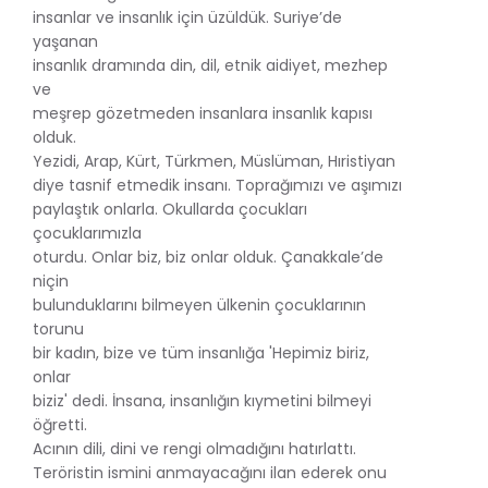
insanlar ve insanlık için üzüldük. Suriye’de
yaşanan
insanlık dramında din, dil, etnik aidiyet, mezhep
ve
meşrep gözetmeden insanlara insanlık kapısı
olduk.
Yezidi, Arap, Kürt, Türkmen, Müslüman, Hıristiyan
diye tasnif etmedik insanı. Toprağımızı ve aşımızı
paylaştık onlarla. Okullarda çocukları
çocuklarımızla
oturdu. Onlar biz, biz onlar olduk. Çanakkale’de
niçin
bulunduklarını bilmeyen ülkenin çocuklarının
torunu
bir kadın, bize ve tüm insanlığa 'Hepimiz biriz,
onlar
biziz' dedi. İnsana, insanlığın kıymetini bilmeyi
öğretti.
Acının dili, dini ve rengi olmadığını hatırlattı.
Teröristin ismini anmayacağını ilan ederek onu