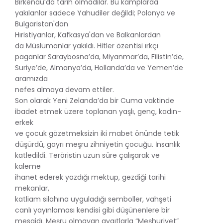
Birkenau’da tarih olmadılar. Bu kamplarda
yakılanlar sadece Yahudiler değildi; Polonya ve
Bulgaristan'dan
Hıristiyanlar, Kafkasya'dan ve Balkanlardan
da Müslümanlar yakıldı. Hitler özentisi ırkçı
paganlar Saraybosna’da, Miyanmar’da, Filistin’de,
Suriye’de, Almanya’da, Hollanda’da ve Yemen’de
aramızda
nefes almaya devam ettiler.
Son olarak Yeni Zelanda’da bir Cuma vaktinde
ibadet etmek üzere toplanan yaşlı, genç, kadın-
erkek
ve çocuk gözetmeksizin iki mabet önünde tetik
düşürdü, gayrı meşru zihniyetin çocuğu. İnsanlık
katledildi. Teröristin uzun süre çalışarak ve
kaleme
ihanet ederek yazdığı mektup, gezdiği tarihi
mekanlar,
katliam silahına uyguladığı semboller, vahşeti
canlı yayınlaması kendisi gibi düşünenlere bir
mesajdı. Meşru olmayan aygıtlarla “Meşhuriyet”