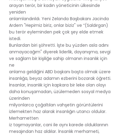
arayan terör, bir kadın yöneticinin ülkesinde
yeniden
anlamlandırıldı. Yeni Zelanda Başbakanı Jacinda
Ardern "Hepimiz biriz, onlar biziz" ve “(Saldırgan)
bu terör eyleminden pek çok şey elde etmek
istedi.
Bunlardan biri şöhretti. İşte bu yüzden asla adını
anmayacağım" diyerek liderlik, dayanışma, sevgi
ve sağlam bir kişiliğe sahip olmanın insanlık için
ne
anlama geldiğini ABD başkanı başta olmak üzere
insanlığa, beyaz adamın ezberini bozarak öğretti.
İnsanlar, insanlık için kapkara bir leke olan olayı
daha konuşamadan, üzülemeden sosyal medya
üzerinden
milyonlarca çoğaltılan vahşetin görüntülerini
izlemekten haz alarak insanlığın utancı oldular.
Merhametten
iz taşımayanlar, cani ile aynı karede olduklarının
mesajından haz aldılar. İnsanlık merhameti,