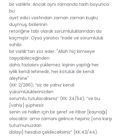
bir varlıktır. Ancak aynı zamanda tarih boyunca
bu
ayırt edici vasfından zaman zaman kuşku
duymuş, birilerinin
retoriğine tabi olarak sorumluluklarından da
kaçmıştır. Oysa yaratıcı “irade ve sorumluluk
sahibi
bir varlık”tan söz eder. "Allah hiç kimseye
taşıyabileceğinden
daha fazlasını yüklemez: kişinin yaptığı her
iyilik kendi lehinedir, her kötülük de kendi
aleyhine"
(KK: 2/286); “siz de yalnız kendi
yükümlülüklerinizden
sorumlu tutulacaksınız” (KK: 24/54); “ve bu
[vahiy] şüphesiz
senin ve halkın için bir şeref ve itibar [kaynağı]
olacaktır: ama zamanı gelince hepiniz [ona karşı
tutumunuzdan
dolayı] hesaba çekileceksiniz” (KK:43/44).