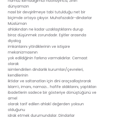
namaz kılmadığımızı hatırlayınca, zihin
dünyamızın
nasıl bir devşirilmeye tabi tutulduğu net bir
biçimde ortaya çıkıyor. Muhafazakâr-dindarlar
Müslüman
ahlakından ne kadar uzaklaştıklarını durup
biraz düşünmek zorundadır. Eşitler arasında
diyalog
imkanlarını yitirdiklerinin ve istişare
mekanizmasının
yok edildiğinin farkına varmalıdırlar. Cemaat
olarak
isimlendirilen dindarlık kurumları/çevreleri,
kendilerinin
iktidar ve saltanatları için dini araçsallaştırarak
İslam’ı, imanı, namazı… hafife aldıklarını, yaptıkları
ibadetlerin sadece bir gösteriye dönüştüğünü ve
amel
olarak tarif edilen ahlakî değerden yoksun
olduğunu
idrak etmek durumundalar. Dindarlar