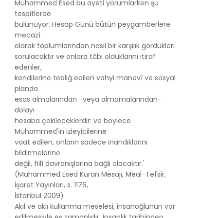
Muhammed Esed bu ayeti yorumlarken şu
tespitlerde
bulunuyor. Hesap Günü bütün peygamberlere
mecazî
olarak toplumlarından nasıl bir karşılık gördükleri
sorulacaktır ve onlara tâbi olduklarını itiraf
edenler,
kendilerine tebliğ edilen vahyi manevî ve sosyal
planda
esas almalarından -veya almamalarından-
dolayı
hesaba çekileceklerdir: ve böylece
Muhammed'in izleyicilerine
vaat edilen, onların sadece inandıklarını
bildirmelerine
değil, fiilî davranışlarına bağlı olacaktır.'
(Muhammed Esed Kuran Mesajı, Meal-Tefsir,
İşaret Yayınları, s. 1176,
İstanbul 2009)
Akıl ve aklı kullanma meselesi, insanoğlunun var
edilmesiyle eş zamanlıdır. İnsanlık tarihinden