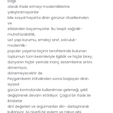
bağlı
olarak ifade etmeyi modernliklerine
yakıştıramayanlar
bile sosyal hayatta dinin görünür ritüellerinden
ve
etkisinden kaçamıyorlar. Bu tespit sağcılık-
muhafazakârlık,
üst yapı kurumu, emekçi sınıf, solculuk-
modernlik-
popüler yaşama biçimi tercihlerinde bulunan
toplumun tüm kesimleriyle ilgilidir ve hiçbir birey,
dünyanın hiçbir yerinde inanç sistemlerine sırtını
dönemiyor,
dönemeyecektir de.
Peygamberin irtihalinden sonra başlayan dinin
siyasal
gücün kontrolünde kullanılması geleneği, şekil
değiştirerek devam ettiriliyor. Çağcıl bir ifade ile
iktidarlar
dinî değerleri ve argümanları din- darlaştırarak
kullanıyor. İyi niyetli bir eylem ve takva gibi