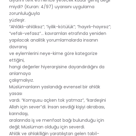
miydi? (Kuran: 4/97) uyarısını uygulama
zorunluluğuyla
yüzleşir.
“Ahlâklı-ahlâksız”; “iyilik-kötülük”; “hayırlı-hayırsız”;
“vefalı-vefasız”… kavramları etrafında yeniden
yapılacak analitik yorumlamalarda insanın
davranış
ve eylemlerini neye-kime göre kategorize
ettiğini,
hangi değerler hiyerarşisine dayandırdığını da
anlamaya
çalışmalıyız.
Müslümanların yaslandığı evrensel bir ahlâk
yasası
vardı. “Komşusu açken tok yatmaz”, “kardeşini
Allah için sever”di. İnsan sevdiği kişiyi akrabası,
karındaşı,
aralarında iş ve menfaat bağı bulunduğu için
değil; Müslüman olduğu için severdi.
Ahlâk ve ahlakîliğin yaratılıştan gelen tabiî-