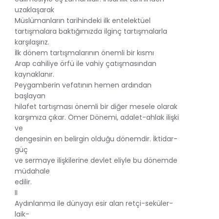
uzaklaşarak
Müslümanların tarihindeki ilk entelektüel
tartışmalara baktığımızda ilginç tartışmalarla
karşılaşırız.
İlk dönem tartışmalarının önemli bir kısmı
Arap cahiliye örfü ile vahiy çatışmasından
kaynaklanır.
Peygamberin vefatının hemen ardından
başlayan
hilafet tartışması önemli bir diğer mesele olarak
karşımıza çıkar. Ömer Dönemi, adalet-ahlak ilişki
ve
dengesinin en belirgin olduğu dönemdir. İktidar-
güç
ve sermaye ilişkilerine devlet eliyle bu dönemde
müdahale
edilir.
II
Aydınlanma ile dünyayı esir alan retçi-seküler-
laik-