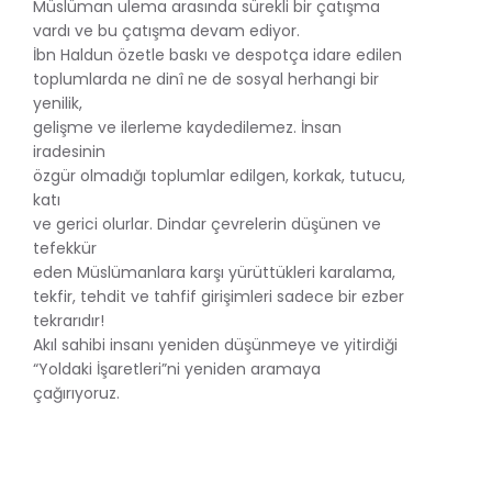
Müslüman ulema arasında sürekli bir çatışma
vardı ve bu çatışma devam ediyor.
İbn Haldun özetle baskı ve despotça idare edilen
toplumlarda ne dinî ne de sosyal herhangi bir
yenilik,
gelişme ve ilerleme kaydedilemez. İnsan
iradesinin
özgür olmadığı toplumlar edilgen, korkak, tutucu,
katı
ve gerici olurlar. Dindar çevrelerin düşünen ve
tefekkür
eden Müslümanlara karşı yürüttükleri karalama,
tekfir, tehdit ve tahfif girişimleri sadece bir ezber
tekrarıdır!
Akıl sahibi insanı yeniden düşünmeye ve yitirdiği
“Yoldaki İşaretleri”ni yeniden aramaya
çağırıyoruz.