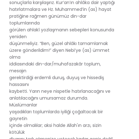
sonuçlarla karşılaşırız. Kur’an’ın ahlâka dair yaptığı
hatırlatmalara ve Hz. Muhammed’in (as) hayat
pratiğine rağmen günümüz din-dar
toplumlarında
görülen ahlakî yozlaşmanın sebepleri konusunda
yeniden
düşünmeliyiz. “Ben, güzel ahlâkı tamamlamak
üzere gönderildim!” diyen Nebi’ye (as) ümmet
olma
iddiasındaki din-dar/muhafazakâr toplum,
mesajın
gerektirdiği erdemli duruş, duyuş ve hissediş
hassasını
kaybetti. Yarın neye nispetle hatırlanacağını ve
anlatılacağını umursamaz durumda.
Müslümanlar
yaşadıkları toplumlarda iyiliği çoğaltacak bir
gayretin
içinde olmalılar; aksi halde Allah'ın arzı, sizin
kötülük
diyarını terk etmenize yetecek kadar geniş değil