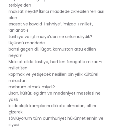
terbiye’den
maksat neydi? İkinci maddede zikredilen ‘en asri
olan
esasat ve kavaid-i sıhhiye’, ‘mizac-ı millet’,
‘an’anat-ı
tarihiye ve içtimaiye’den ne anlamalıydık?
Üçüncü maddede
bahsi geçen dil, lügat, kamustan arzu edilen
neydi?
Maksat dilde tasfiye, harften feragatle mizac-ı
millet’ten
kopmak ve yetişecek nesilleri bin yıllık kültürel
mirastan
mahrum etmek miydi?
Lisan, kültür, eğitim ve medeniyet meselesi ne
yazık
ki ideolojik kamplarını dikkate almadan, altını
çizerek
söylüyorum tüm cumhuriyet hükümetlerinin ve
siyasi