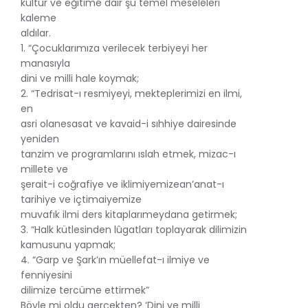
kültür ve eğitime dair şu temel meseleleri
kaleme
aldılar.
1. “Çocuklarımıza verilecek terbiyeyi her
manasıyla
dini ve milli hale koymak;
2. “Tedrisat-ı resmiyeyi, mekteplerimizi en ilmi,
en
asri olanesasat ve kavaid-i sıhhiye dairesinde
yeniden
tanzim ve programlarını ıslah etmek, mizac-ı
millete ve
şerait-i coğrafiye ve iklimiyemizean’anat-ı
tarihiye ve içtimaiyemize
muvafık ilmi ders kitaplarımeydana getirmek;
3. “Halk kütlesinden lûgatları toplayarak dilimizin
kamusunu yapmak;
4. “Garp ve Şark’ın müellefat-ı ilmiye ve
fenniyesini
dilimize tercüme ettirmek”
Böyle mi oldu gerçekten? ‘Dini ve milli