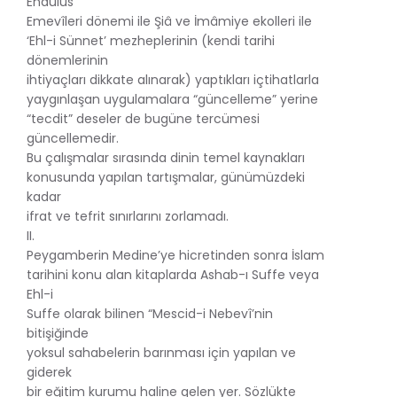
Endülüs
Emevîleri dönemi ile Şiâ ve İmâmiye ekolleri ile
‘Ehl-i Sünnet’ mezheplerinin (kendi tarihi
dönemlerinin
ihtiyaçları dikkate alınarak) yaptıkları içtihatlarla
yaygınlaşan uygulamalara “güncelleme” yerine
“tecdit” deseler de bugüne tercümesi
güncellemedir.
Bu çalışmalar sırasında dinin temel kaynakları
konusunda yapılan tartışmalar, günümüzdeki
kadar
ifrat ve tefrit sınırlarını zorlamadı.
II.
Peygamberin Medine’ye hicretinden sonra İslam
tarihini konu alan kitaplarda Ashab-ı Suffe veya
Ehl-i
Suffe olarak bilinen “Mescid-i Nebevî’nin
bitişiğinde
yoksul sahabelerin barınması için yapılan ve
giderek
bir eğitim kurumu haline gelen yer. Sözlükte