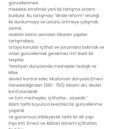
güncellenmesi
meselesi etrafında yeni bir tartışma ortamı
buldular. Bu tartışmayı “dinde reform” retoriği
ile durdurmaya ve üstünü örtmeye çalışmak
yerine;
risaletin birinci asrından itibaren yapılan
tartışmalara,
ortaya konulan içtihat ve yorumlara bakmak ve
onları güncellemek gerekmez mi? Basit bir
tespitle
“Hıristiyan dünyasında mezhepler teolojik ve
kilise
devleti kontrol eder; Müslüman dünyada Emevî
Hanedanlığından (661- 750) itibarın din, devlet
kontrolündedir
ve tüm mezhepler, içtihatlar… siyasidir.”
İslam tarihi boyunca kesintisiz bir güncellenme
yaşandı
ve günümüzü etkileyecek tarihi bir alt yapı
inşa etti. Emevî ve Abbasî dönemi içtihatları,