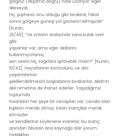
gölgeyi (akşama doğru) nasıl uzatıyor; eğer
dileseydi,
hiç şüphesiz onu olduğu gibi bırakırdı; fakat
sonra gölgeye güneşi yol gösterici kılmışızdır”
[Kuran,
25/45]. “Ve onların aralarında sana kulak verir
gibi
yapanlar var; ama eğer akıllarını
kullanmıyorlarsa,
sen sesini hiç sağırlara işittirebilir misin?” [Kuran,
10/42]. Hayatlarının kontrolünü ve dini
yaşantılarının
şekillendirilmesini başkalarına bırakanlar, Allah’ın
akıl nimetine de ihanet ederler. Yaşadığımız
toplumda
insanların her şeye bir cevapları var; cevabı olan
kişilerin merakı olmaz. Kesin inançlılar merak
etmezler
ve kendilerine söylenene inanırlar; bu inanç
anından itibaren ana kaynağa dair yorum
farklılıkları