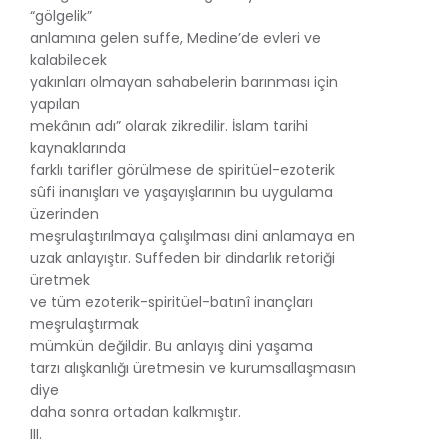
“gölgelik”
anlamına gelen suffe, Medine’de evleri ve
kalabilecek
yakınları olmayan sahabelerin barınması için
yapılan
mekânın adı” olarak zikredilir. İslam tarihi
kaynaklarında
farklı tarifler görülmese de spiritüel-ezoterik
sûfi inanışları ve yaşayışlarının bu uygulama
üzerinden
meşrulaştırılmaya çalışılması dini anlamaya en
uzak anlayıştır. Suffeden bir dindarlık retoriği
üretmek
ve tüm ezoterik-spiritüel-batınî inançları
meşrulaştırmak
mümkün değildir. Bu anlayış dini yaşama
tarzı alışkanlığı üretmesin ve kurumsallaşmasın
diye
daha sonra ortadan kalkmıştır.
III.