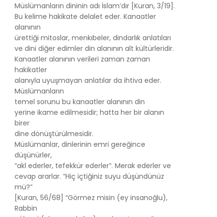
Müslümanların dininin adı İslam’dır [Kuran, 3/19].
Bu kelime hakikate delalet eder. Kanaatler
alanının
ürettiği mitoslar, menkıbeler, dindarlık anlatıları
ve dini diğer edimler din alanının alt kültürleridir.
Kanaatler alanının verileri zaman zaman
hakikatler
alanıyla uyuşmayan anlatılar da ihtiva eder.
Müslümanların
temel sorunu bu kanaatler alanının din
yerine ikame edilmesidir; hatta her bir alanın
birer
dine dönüştürülmesidir.
Müslümanlar, dinlerinin emri gereğince
düşünürler,
“akl ederler, tefekkür ederler”. Merak ederler ve
cevap ararlar. “Hiç içtiğiniz suyu düşündünüz
mü?”
[Kuran, 56/68] “Görmez misin (ey insanoğlu),
Rabbin