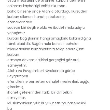
vecd meclislerinde birbirine ‘kurban’ demenin
anlamını kaybettiği vakittir kurban.
Daha bir sene önce Allah’la oturduğu kürsüden
kurban dilenen ihanet şebekesinin
efendilerinden
sadece biri deşifre oldu ve ibadet maksadıyla
yaptığımız
kurban bağışlarının hangi amaçlarla kullanıldığına
tanık olabildik. Bugün hala benzeri cehalet
merkezlerinin kurbanlarımızı talep ederek, bizi
kurban
etmeye devam ettikleri gerçeğini göz ardı
etmeyelim.
Allah’ı ve Peygamberi rüyalarında görüp
Peygamberi
efendilerine benzeten cehalet merkezleri; açığa
çıkarılmış
ihanet çetelerinden farklı bir din telkin
etmiyorlar.
Müslümanların yıllık büyük nefis muhasebesini
bu