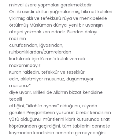
minval üzere yapmaları gerekmektedir.
On iki asırdır akılları yağmalanmış, hikmet kaleleri
yıkılmış; aklı ve tefekkürü rüya ve menkıbelerle
örtülmüş Müslüman dünya, yeni bir uyanışın
ateşini yakmak zorundadır. Bundan dolayı
mazinin
curufatından, iğvasından,
ruhbanlıklardan/zümrelerden
kurtulmak için Kuran’a kulak vermek
makamındayız.
Kuran “akledin, tefekkür ve tezekkür
edin, akletmiyor musunuz, düşünmüyor
musunuz”
diye uyarır. Birileri de Allah’ın bizzat kendisine
tecelli
ettiğini, “Allah’ın aynası” olduğunu, rüyada
görülen Peygamberin yüzünün birebir kendisinin
yüzü olduğunu; müritlerini kibrit kutusunda sırat
köprüsünden geçirdiğini, tüm tabilerini cennete
koymadan kendisinin cennete girmeyeceğini