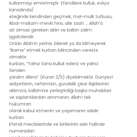
kullanmayı emretmiştir. Efendilere kulluk, evliya
kanadında/
eteğinde kendinden geçmek, mal-mülk tutkusu,
ikbal-makam-mevki hırsı, aile zaafı … Allah’a
ait olması gereken aklın ve kalbin zalim
işgalcileridir.
Onları Allah’ın yerine, bilerek ya da bilmeyerek
“ikame” etmek kurban bilincinden vareste
olmaktır.
Kurban, “Yalnız Sana kulluk ederiz ve yalnız
Senden
yardım dileriz” (Kuran 2/5) diyebilmektir. Dünyevî
aidiyetlerin, nefsimizin, gündelik çıkar ilişkilerinin
aklımıza, kalbimize yerleştirdiği başka muhabbet
ve saplantılardan arınmanın; Allah’ı tek
hükümran
olarak kabul etmenin ve yaşamanın adıdır
kurban.
Efendi meclislerinde ve birilerinin sekr halinde
numaradan