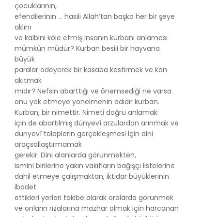
çocuklarının,
efendilerinin … hasılı Allah’tan başka her bir şeye
aklını
ve kalbini köle etmiş insanın kurbanı anlaması
mümkün müdür? Kurban besili bir hayvana
büyük
paralar ödeyerek bir kasaba kestirmek ve kan
akıtmak
mıdır? Nefsin abarttığı ve önemsediği ne varsa
onu yok etmeye yönelmenin adıdır kurban.
Kurban, bir nimettir. Nimeti doğru anlamak
için de abartılmış dünyevî arzulardan arınmak ve
dünyevî taleplerin gerçekleşmesi için dini
araçsallaştırmamak
gerekir. Dini alanlarda görünmekten,
ismini birilerine yakın vakıfların bağışçı listelerine
dahil etmeye çalışmaktan, iktidar büyüklerinin
ibadet
ettikleri yerleri takibe alarak oralarda görünmek
ve onların rızalarına mazhar olmak için harcanan