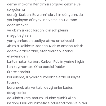
deme makamı. Kendimizi sorguya çekme ve
sorgulama
durağı. Kurban, Bayramı’nda zihin dünyamızda
yer kaplayan dünyevî ne varsa onu kurban
edebilmektir
ve aklımızı kiracılardan, akıl sahiplerini
meyyitleştiren
yamyamlardan tasfiye etme ameliyesidir.
Aklımızı, kalbimizi sadece Allah’ın emrine tahsis
ederek aracılardan, efendilerden, efendi
eteklerinden
kurtulmaktır kurban. Kurban Rab’in yerine hiçbir
ilah koymamak, O’na paralel Rabler
üretmemektir.
Kürsülerde, rüyalarda, menkıbelerde uluhiyet
libasına
bürünerek aklı ve kalbi devşirenler kadar,
devşirilenler
de Allah’a karşı sorumludurlar; çünkü Allah
insanoğlunu akıl nimetiyle ödüllendirmiş ve o aklı