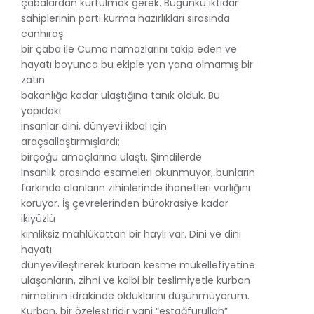
çabalardan kurtulmak gerek. Bugünkü iktidar
sahiplerinin parti kurma hazırlıkları sırasında
canhıraş
bir çaba ile Cuma namazlarını takip eden ve
hayatı boyunca bu ekiple yan yana olmamış bir
zatın
bakanlığa kadar ulaştığına tanık olduk. Bu
yapıdaki
insanlar dini, dünyevî ikbal için
araçsallaştırmışlardı;
birçoğu amaçlarına ulaştı. Şimdilerde
insanlık arasında esameleri okunmuyor; bunların
farkında olanların zihinlerinde ihanetleri varlığını
koruyor. İş çevrelerinden bürokrasiye kadar
ikiyüzlü
kimliksiz mahlûkattan bir hayli var. Dini ve dini
hayatı
dünyevîleştirerek kurban kesme mükellefiyetine
ulaşanların, zihni ve kalbi bir teslimiyetle kurban
nimetinin idrakinde olduklarını düşünmüyorum.
Kurban, bir özeleştiridir yani “estağfurullah”