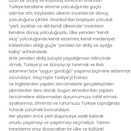
Uzun bir arayış ve kayboluş sürecinin ardından
Türkiye kendisine dönme yolculuğunda güçlü
adımlar attı. Kaybeden ülkenin insanları bir dönüş
yolculuğuna çıktılar. İstanbul’dan başlayan yolculuk
“yerli, ayakları ve aklı kendi ülkesinde” insanların
kendine dönüş yolculuğuydu. Ülke yeniden “kendi
oluş” yolculuğunda kendi sistemini, kendi medeniyet
köklerinden aldığı güçle “yeniden bir diriliş ve ayağa
kalkış” arifesindedir.
Artık yeniden diriliş suruyla yaşadığımızın bilincinde
olmak, Türkiye’yi ve dünyayı iyi tanımak ve Batı
adamının bize “uygun gördüğü” yaşama biçimine aldanm
zorundayız. Geçmişte Türkiye’yi Fransız
ve İngilizlerden yapılan tercümelerle gerçekleştirilen
yıkımlardan ders alarak; bugün Amerika’dan yapılan
tercümelere aldanmadan durumumuzu tahlil etmek;
ayaklarımızı, zihnimizi ve ruhumuzu Türkiye toprağında
tutarak yürümek burcundayız.
Her şeyden önce yerli düşünceye sadık kalarak
onurlu yaşamayı ve yaşatmayı seçmeliyiz. Yarının
insanlarına onur duyacakları bir ülke ve kültürel