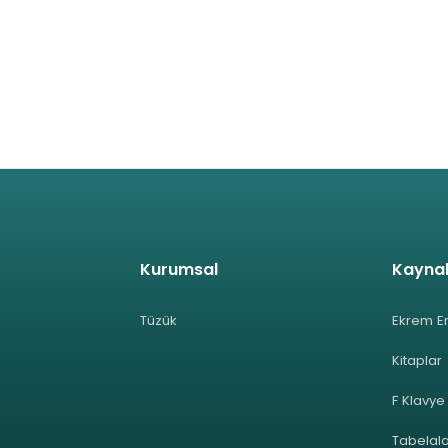
Kurumsal
Kayna
Tüzük
Ekrem E
Kitaplar
F Klavye
Tabelal