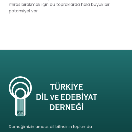
miras bırakmak için bu topraklarda hala büyük bir
potansiyel var.
Derneğimizin amacı, dil bilincinin toplumda