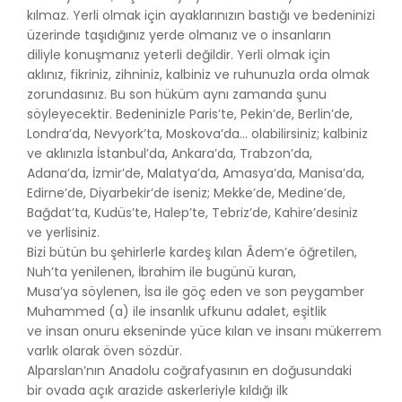
kılmaz. Yerli olmak için ayaklarınızın bastığı ve bedeninizi
üzerinde taşıdığınız yerde olmanız ve o insanların
diliyle konuşmanız yeterli değildir. Yerli olmak için
aklınız, fikriniz, zihniniz, kalbiniz ve ruhunuzla orda olmak
zorundasınız. Bu son hüküm aynı zamanda şunu
söyleyecektir. Bedeninizle Paris’te, Pekin’de, Berlin’de,
Londra’da, Nevyork’ta, Moskova’da... olabilirsiniz; kalbiniz
ve aklınızla İstanbul’da, Ankara’da, Trabzon’da,
Adana’da, İzmir’de, Malatya’da, Amasya’da, Manisa’da,
Edirne’de, Diyarbekir’de iseniz; Mekke’de, Medine’de,
Bağdat’ta, Kudüs’te, Halep’te, Tebriz’de, Kahire’desiniz
ve yerlisiniz.
Bizi bütün bu şehirlerle kardeş kılan Âdem’e öğretilen,
Nuh’ta yenilenen, İbrahim ile bugünü kuran,
Musa’ya söylenen, İsa ile göç eden ve son peygamber
Muhammed (a) ile insanlık ufkunu adalet, eşitlik
ve insan onuru ekseninde yüce kılan ve insanı mükerrem
varlık olarak öven sözdür.
Alparslan’nın Anadolu coğrafyasının en doğusundaki
bir ovada açık arazide askerleriyle kıldığı ilk