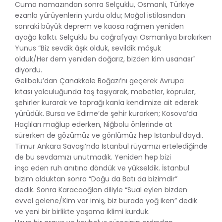
Cuma namazından sonra Selçuklu, Osmanlı, Türkiye
ezanla yürüyenlerin yurdu oldu; Moğol istilasından
sonraki büyük deprem ve kaosa rağmen yeniden
ayağa kalktı. Selçuklu bu coğrafyayı Osmanlıya bırakırken
Yunus “Biz sevdik âşık olduk, sevildik mâşuk
olduk/Her dem yeniden doğarız, bizden kim usanası”
diyordu.
Gelibolu’dan Çanakkale Boğazı’nı geçerek Avrupa
kıtası yolculuğunda taş taşıyarak, mabetler, köprüler,
şehirler kurarak ve toprağı kanla kendimize ait ederek
yürüdük. Bursa ve Edirne’de şehir kurarken; Kosova’da
Haçlıları mağlup ederken, Niğbolu önlerinde at
sürerken de gözümüz ve gönlümüz hep İstanbul’daydı.
Timur Ankara Savaşı’nda İstanbul rüyamızı ertelediğinde
de bu sevdamızı unutmadık. Yeniden hep bizi
inşa eden ruh anıtına döndük ve yükseldik. İstanbul
bizim olduktan sonra “Doğu da Batı da bizimdir”
dedik. Sonra Karacaoğlan diliyle “Sual eylen bizden
evvel gelene/Kim var imiş, biz burada yoğ iken” dedik
ve yeni bir birlikte yaşama iklimi kurduk.