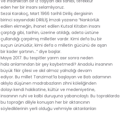
Ve insanlıktan bir iz taşıyan akıl sahibi, tefekkür
eden her bir insanı selamlıyoruz.
Sezai Karakoç, Mart 1966 tarihli Diriliş dergisinin
birinci sayısındaki DİRİLİŞ İmzalı yazısına “Nankörlük
edilen ekmeğin, ihanet edilen Kutsal Kitabın insanı
çarptığı gibi, tarihin, üzerine atıldığı, adeta üstüne
çullandığı çarpılmış milletler vardır. Kimi defa bu bir
suçun ürünüdür, kimi defa o milletin gücünü de aşan
bir kader şartının...” diye başlar.
Mayıs 2017. Bu tespitler yarım asır sonra neden
hala anlamından bir şey kaybetmedi? Anadolu insanının
büyük fikir çilesi ve akıl almaz yalnızlığı devam
ediyor. Bu millet Tanzimat’la başlayan ve Batı adamının
aklıyla düşünen madrabazların zihni köleliğinden
dolayı kendi hakikatine, kültür ve medeniyetine,
insanının ruhi ve kalbi duruşuna yabancılaştı. Bu topraklarda
bu toprağın diliyle konuşan her bir aktarıcının
söylediklerinin yerli olduğu vehmiyle aktarılanları